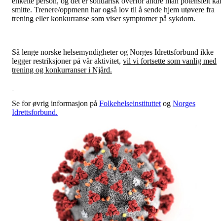
enkelte person, og det er solidarisk overfor andre man potensielt ka
smitte. Trenere/oppmenn har også lov til å sende hjem utøvere fra
trening eller konkurranse som viser symptomer på sykdom.
Så lenge norske helsemyndigheter og Norges Idrettsforbund ikke
legger restriksjoner på vår aktivitet,
vil vi fortsette som vanlig med
trening og konkurranser i Njård.
Se for øvrig informasjon på
Folkehelseinstituttet
og
Norges
Idrettsforbund.