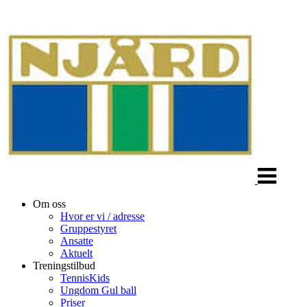
Veksle
navigasjon
Om oss
Hvor er vi / adresse
Gruppestyret
Ansatte
Aktuelt
Treningstilbud
TennisKids
Ungdom Gul ball
Priser