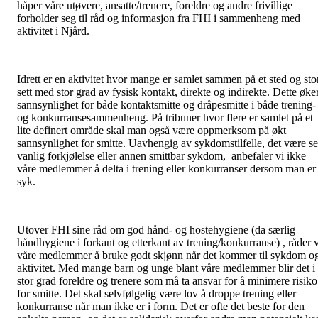
håper våre utøvere, ansatte/trenere, foreldre og andre frivillige
forholder seg til råd og informasjon fra FHI i sammenheng med
aktivitet i Njård.
Idrett er en aktivitet hvor mange er samlet sammen på et sted og sto
sett med stor grad av fysisk kontakt, direkte og indirekte. Dette øke
sannsynlighet for både kontaktsmitte og dråpesmitte i både trening-
og konkurransesammenheng. På tribuner hvor flere er samlet på et
lite definert område skal man også være oppmerksom på økt
sannsynlighet for smitte. Uavhengig av sykdomstilfelle, det være s
vanlig forkjølelse eller annen smittbar sykdom, anbefaler vi ikke
våre medlemmer å delta i trening eller konkurranser dersom man er
syk.
Utover FHI sine råd om god hånd- og hostehygiene (da særlig
håndhygiene i forkant og etterkant av trening/konkurranse) , råder v
våre medlemmer å bruke godt skjønn når det kommer til sykdom o
aktivitet. Med mange barn og unge blant våre medlemmer blir det i
stor grad foreldre og trenere som må ta ansvar for å minimere risiko
for smitte. Det skal selvfølgelig være lov å droppe trening eller
konkurranse når man ikke er i form. Det er ofte det beste for den