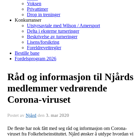
Voksen
Privattimer
Drop in treninger
Konkurranser
Utstyrsavtale med Wilson / Amersport
Delta i eksterne turneringer
Beskrivelse av turneringer
Lisens/forsikring
Foreldrevettregler
Bestille bane
Fordelsprogram 2026
Råd og informasjon til Njårds
medlemmer vedrørende
Corona-viruset
Postet av
Njård
den
3. mar 2020
De fleste har nok fått med seg råd og informasjon om Corona-
viruset fra Folkehelseinstituttet. Njård ønsker å utdype hvordan vi