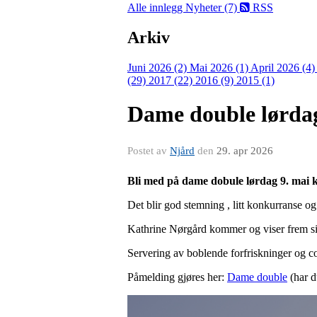
Alle innlegg
Nyheter (7)
RSS
Arkiv
Juni 2026 (2)
Mai 2026 (1)
April 2026 (4
(29)
2017 (22)
2016 (9)
2015 (1)
Dame double lørdag
Postet av
Njård
den
29. apr 2026
Bli med på dame dobule lørdag 9. mai kl
Det blir god stemning , litt konkurranse og
Kathrine Nørgård kommer og viser frem sin
Servering av boblende forfriskninger og c
Påmelding gjøres her:
Dame double
(har d