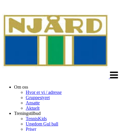
Veksle
navigasjon
Om oss
Hvor er vi / adresse
Gruppestyret
Ansatte
Aktuelt
Treningstilbud
TennisKids
Ungdom Gul ball
Priser