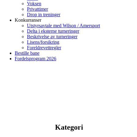
Voksen
Privattimer
Drop in treninger
Konkurranser
Utstyrsavtale med Wilson / Amersport
Delta i eksterne turneringer
Beskrivelse av turneringer
Lisens/forsikring
Foreldrevettregler
Bestille bane
Fordelsprogram 2026
Kategori