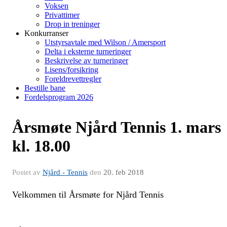
Voksen
Privattimer
Drop in treninger
Konkurranser
Utstyrsavtale med Wilson / Amersport
Delta i eksterne turneringer
Beskrivelse av turneringer
Lisens/forsikring
Foreldrevettregler
Bestille bane
Fordelsprogram 2026
Årsmøte Njård Tennis 1. mars
kl. 18.00
Postet av
Njård - Tennis
den
20. feb 2018
Velkommen til Årsmøte for Njård Tennis