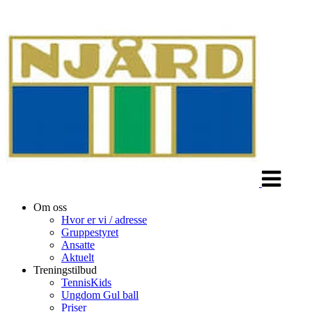
Veksle
navigasjon
Om oss
Hvor er vi / adresse
Gruppestyret
Ansatte
Aktuelt
Treningstilbud
TennisKids
Ungdom Gul ball
Priser