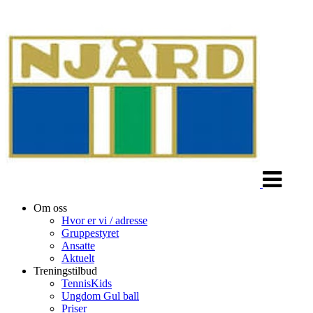
Veksle
navigasjon
Om oss
Hvor er vi / adresse
Gruppestyret
Ansatte
Aktuelt
Treningstilbud
TennisKids
Ungdom Gul ball
Priser