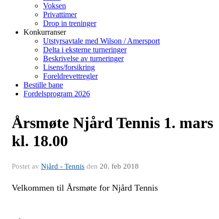
Voksen
Privattimer
Drop in treninger
Konkurranser
Utstyrsavtale med Wilson / Amersport
Delta i eksterne turneringer
Beskrivelse av turneringer
Lisens/forsikring
Foreldrevettregler
Bestille bane
Fordelsprogram 2026
Årsmøte Njård Tennis 1. mars
kl. 18.00
Postet av
Njård - Tennis
den
20. feb 2018
Velkommen til Årsmøte for Njård Tennis