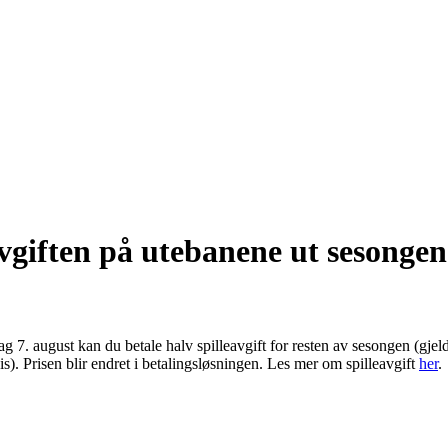
avgiften på utebanene ut sesongen
g 7. august kan du betale halv spilleavgift for resten av sesongen (gjel
s). Prisen blir endret i betalingsløsningen. Les mer om spilleavgift
her
.