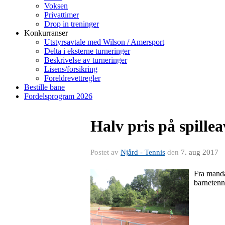
Voksen
Privattimer
Drop in treninger
Konkurranser
Utstyrsavtale med Wilson / Amersport
Delta i eksterne turneringer
Beskrivelse av turneringer
Lisens/forsikring
Foreldrevettregler
Bestille bane
Fordelsprogram 2026
Halv pris på spille
Postet av
Njård - Tennis
den
7. aug 2017
Fra manda
barnetenni