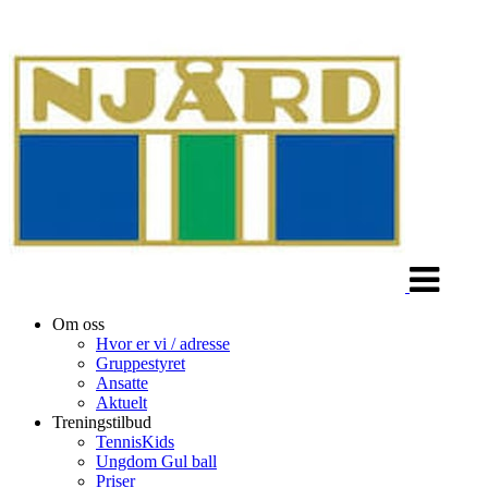
Veksle
navigasjon
Om oss
Hvor er vi / adresse
Gruppestyret
Ansatte
Aktuelt
Treningstilbud
TennisKids
Ungdom Gul ball
Priser