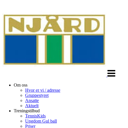
Veksle
navigasjon
Om oss
Hvor er vi / adresse
Gruppestyret
Ansatte
Aktuelt
Treningstilbud
TennisKids
Ungdom Gul ball
Priser