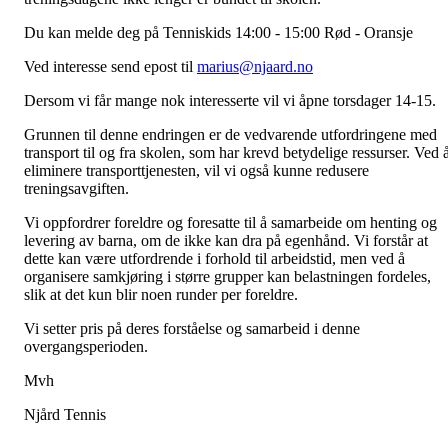
Du kan melde deg på Tenniskids 14:00 - 15:00 Rød - Oransje
Ved interesse send epost til
marius@njaard.no
Dersom vi får mange nok interesserte vil vi åpne torsdager 14-15.
Grunnen til denne endringen er de vedvarende utfordringene med
transport til og fra skolen, som har krevd betydelige ressurser. Ved 
eliminere transporttjenesten, vil vi også kunne redusere
treningsavgiften.
Vi oppfordrer foreldre og foresatte til å samarbeide om henting og
levering av barna, om de ikke kan dra på egenhånd. Vi forstår at
dette kan være utfordrende i forhold til arbeidstid, men ved å
organisere samkjøring i større grupper kan belastningen fordeles,
slik at det kun blir noen runder per foreldre.
Vi setter pris på deres forståelse og samarbeid i denne
overgangsperioden.
Mvh
Njård Tennis