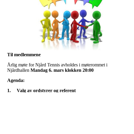
Til medlemmene
Årlig møte for Njård Tennis avholdes i møterommet i
Njårdhallen
Mandag 6. mars klokken 20:00
Agenda:
1.
Valg av ordstyrer og referent
2.
Styrets leder innleder om styrets arbeid i 2022
3.
Behandle årsberetning for 2022
4.
Behandle regnskap for 2022
5.
Orientering om styrets forslag til budsjett for 2023