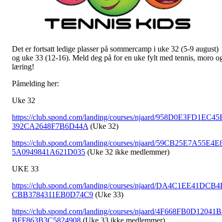
Det er fortsatt ledige plasser på sommercamp i uke 32 (5-9 august)
og uke 33 (12-16). Meld deg på for en uke fylt med tennis, moro o
læring!
Påmelding her:
Uke 32
https://club.spond.com/landing/courses/njaard/958D0E3FD1EC45
392CA2648F7B6D44A
(Uke 32)
https://club.spond.com/landing/courses/njaard/59CB25E7A55E4E
5A0949841A621D035
(Uke 32 ikke medlemmer)
UKE 33
https://club.spond.com/landing/courses/njaard/DA4C1EE41DCB4
CBB3784311EB0D74C9
(Uke 33)
https://club.spond.com/landing/courses/njaard/4F668FB0D12041
BFF863B3C5824908
(Uke 33 ikke medlemmer)