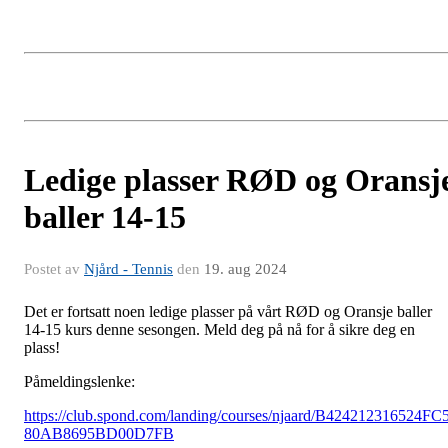
Ledige plasser RØD og Oransj
baller 14-15
Postet av
Njård - Tennis
den
19. aug 2024
Det er fortsatt noen ledige plasser på vårt RØD og Oransje baller
14-15 kurs denne sesongen. Meld deg på nå for å sikre deg en
plass!
Påmeldingslenke:
https://club.spond.com/landing/courses/njaard/B424212316524FC
80AB8695BD00D7FB