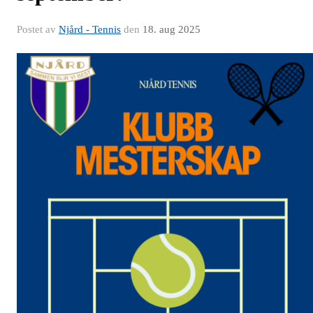
Postet av
Njård - Tennis
den
18. aug 2025