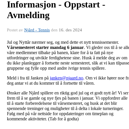
Informasjon - Oppstart -
Avmelding
Postet av
Njård - Tennis
den
16. des 2024
Jul og Nyttår nærmer seg, og med dette et nytt tennissemester.
Vårsemesteret starter mandag 6 januar
. Vi gleder oss til å se all
våre medlemmer tilbake på banen, klare for å ta fatt på nye
utfordringer og utvikle ferdighetene sine. Husk å melde deg av om
du ikke planlegger å fortsette neste semesteret, slik at vi kan tilpass
gruppene og fylle opp med andre ivrige tennis spillere.
Meld i fra til Janken på
janken@njaard.no
. Om vi ikke hører noe fr
deg antar vi at du kommer til å fortsette til våren.
Ønsker alle Njård spillere en riktig god jul og et godt nytt år! Vi ser
frem til å se gamle og nye fjes på banen i januar.
Vi oppfordrer alle
til å starte forberedelsene til vårsemesteret, og husk at det blir
spennende treninger og muligheter til å delta i lokale turneringer.
Følg med på vår nettside for oppdateringer om timeplan og
kommende aktiviteter.
(Tab for å godta)