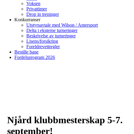
Voksen
Privattimer
Drop in treninger
Konkurranser
Utstyrsavtale med Wilson / Amersport
Delta i eksterne turneringer
Beskrivelse av turneringer
Lisens/forsikring
Foreldrevettregler
Bestille bane
Fordelsprogram 2026
Njård klubbmesterskap 5-7.
september!