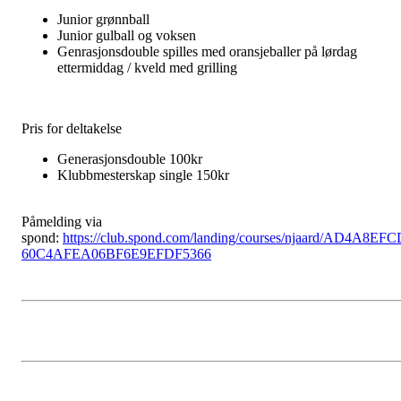
Junior grønnball
Junior gulball og voksen
Genrasjonsdouble spilles med oransjeballer på lørdag
ettermiddag / kveld med grilling
Pris for deltakelse
Generasjonsdouble 100kr
Klubbmesterskap single 150kr
Påmelding via
spond:
https://club.spond.com/landing/courses/njaard/AD4A8EFC
60C4AFEA06BF6E9EFDF5366