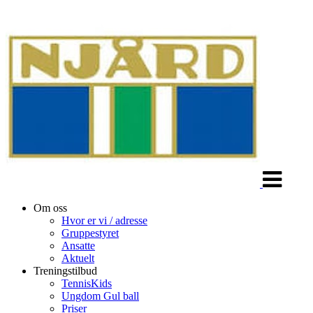
Veksle
navigasjon
Om oss
Hvor er vi / adresse
Gruppestyret
Ansatte
Aktuelt
Treningstilbud
TennisKids
Ungdom Gul ball
Priser