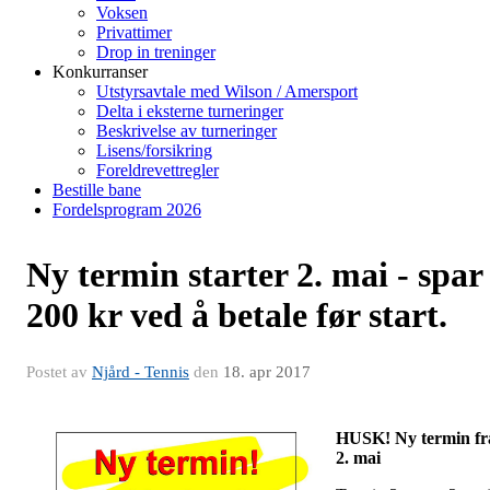
Voksen
Privattimer
Drop in treninger
Konkurranser
Utstyrsavtale med Wilson / Amersport
Delta i eksterne turneringer
Beskrivelse av turneringer
Lisens/forsikring
Foreldrevettregler
Bestille bane
Fordelsprogram 2026
Ny termin starter 2. mai - spar
200 kr ved å betale før start.
Postet av
Njård - Tennis
den
18. apr 2017
HUSK! Ny termin fr
2. mai