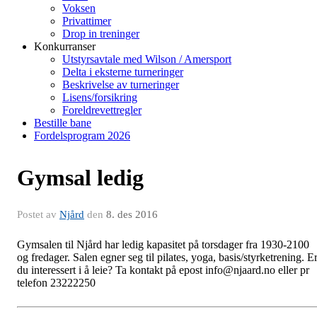
Voksen
Privattimer
Drop in treninger
Konkurranser
Utstyrsavtale med Wilson / Amersport
Delta i eksterne turneringer
Beskrivelse av turneringer
Lisens/forsikring
Foreldrevettregler
Bestille bane
Fordelsprogram 2026
Gymsal ledig
Postet av
Njård
den
8. des 2016
Gymsalen til Njård har ledig kapasitet på torsdager fra 1930-2100
og fredager. Salen egner seg til pilates, yoga, basis/styrketrening. E
du interessert i å leie? Ta kontakt på epost info@njaard.no eller pr
telefon 23222250