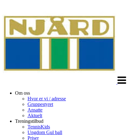
Veksle
navigasjon
Om oss
Hvor er vi / adresse
Gruppestyret
Ansatte
Aktuelt
Treningstilbud
TennisKids
Ungdom Gul ball
Priser