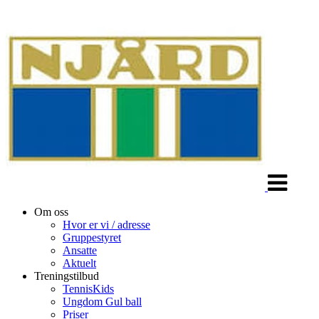
Veksle
navigasjon
Om oss
Hvor er vi / adresse
Gruppestyret
Ansatte
Aktuelt
Treningstilbud
TennisKids
Ungdom Gul ball
Priser