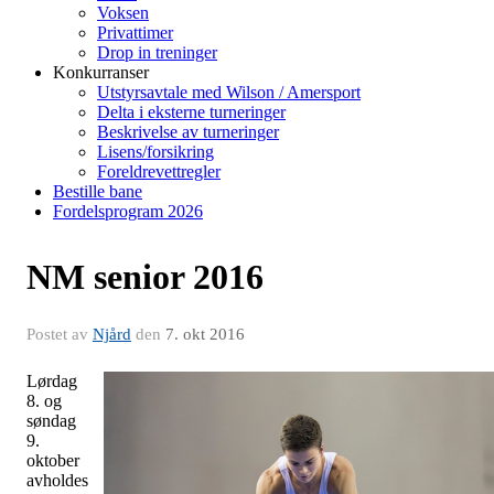
Voksen
Privattimer
Drop in treninger
Konkurranser
Utstyrsavtale med Wilson / Amersport
Delta i eksterne turneringer
Beskrivelse av turneringer
Lisens/forsikring
Foreldrevettregler
Bestille bane
Fordelsprogram 2026
NM senior 2016
Postet av
Njård
den
7. okt 2016
Lørdag
8. og
søndag
9.
oktober
avholdes