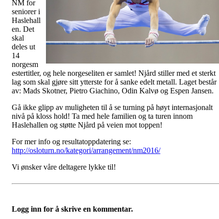
NM for
seniorer i
Haslehall
en. Det
skal
deles ut
14
norgesm
estertitler, og hele norgeseliten er samlet! Njård stiller med et sterkt
lag som skal gjøre sitt ytterste for å sanke edelt metall. Laget består
av: Mads Skotner, Pietro Giachino, Odin Kalvø og Espen Jansen.
Gå ikke glipp av muligheten til å se turning på høyt internasjonalt
nivå på kloss hold! Ta med hele familien og ta turen innom
Haslehallen og støtte Njård på veien mot toppen!
For mer info og resultatoppdatering se:
http://osloturn.no/kategori/arrangement/nm2016/
Vi ønsker våre deltagere lykke til!
Logg inn for å skrive en kommentar.