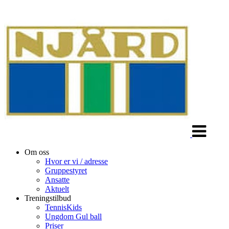
Veksle
navigasjon
Om oss
Hvor er vi / adresse
Gruppestyret
Ansatte
Aktuelt
Treningstilbud
TennisKids
Ungdom Gul ball
Priser