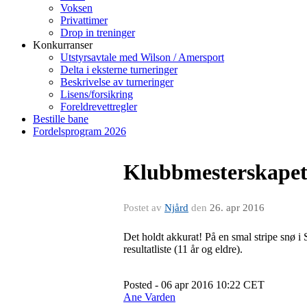
Voksen
Privattimer
Drop in treninger
Konkurranser
Utstyrsavtale med Wilson / Amersport
Delta i eksterne turneringer
Beskrivelse av turneringer
Lisens/forsikring
Foreldrevettregler
Bestille bane
Fordelsprogram 2026
​Klubbmesterskapet 5
Postet av
Njård
den
26. apr 2016
Det holdt akkurat! På en smal stripe snø i
resultatliste (11 år og eldre).
Posted - 06 apr 2016 10:22 CET
Ane Varden