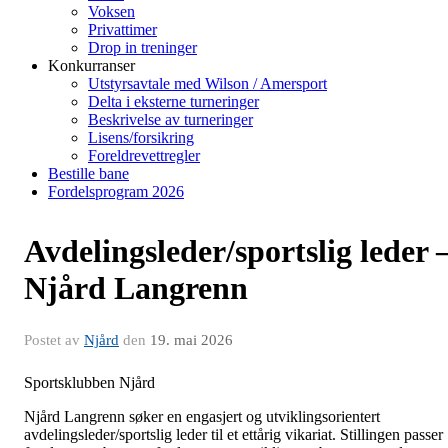
Voksen
Privattimer
Drop in treninger
Konkurranser
Utstyrsavtale med Wilson / Amersport
Delta i eksterne turneringer
Beskrivelse av turneringer
Lisens/forsikring
Foreldrevettregler
Bestille bane
Fordelsprogram 2026
Avdelingsleder/sportslig leder 
Njård Langrenn
Postet av
Njård
den
19. mai 2026
Sportsklubben Njård
Njård Langrenn søker en engasjert og utviklingsorientert
avdelingsleder/sportslig leder til et ettårig vikariat. Stillingen passer