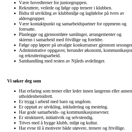
Være hovedtrener for juniorgruppen.
Rekruttere, veilede og følge opp trenere i klubben.
Bidra til utvikling av klubbmiljø og lagfølelse på tvers av
aldersgrupper.
Være kontaktpunkt og samarbeidspartner for oppmenn og
foresatte.
Planlegge og gjennomføre samlinger, arrangementer og
skirenn i samarbeid med frivillige og foreldre.
Følge opp løpere på utvalgte konkurranser gjennom sesonge
Administrative oppgaver, herunder økonomi, kommunikasjo
og rekrutteringsarbeid.
Samhandling med resten av Njårds avdelinger.
Vi søker deg som
Har erfaring som trener eller leder innen langrenn eller annen
utholdenhetsidrett.
Er trygg i arbeid med barn og ungdom.
Er opptatt av utvikling, inkludering og mestring.
Har gode samarbeids- og kommunikasjonsevner.
Er strukturert, initiativrik og selvstendig.
Trives med å bygge klubb, miljø og kultur.
Har evne til å motivere både utøvere, trenere og frivillige.