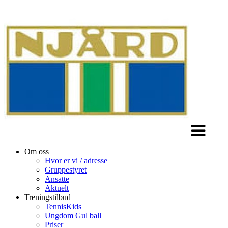
Veksle
navigasjon
Om oss
Hvor er vi / adresse
Gruppestyret
Ansatte
Aktuelt
Treningstilbud
TennisKids
Ungdom Gul ball
Priser