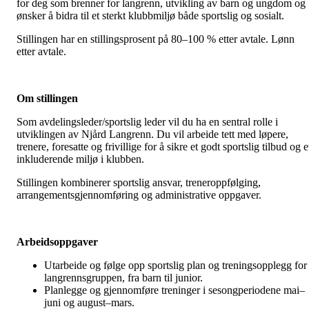
for deg som brenner for langrenn, utvikling av barn og ungdom og
ønsker å bidra til et sterkt klubbmiljø både sportslig og sosialt.
Stillingen har en stillingsprosent på 80–100 % etter avtale. Lønn
etter avtale.
Om stillingen
Som avdelingsleder/sportslig leder vil du ha en sentral rolle i
utviklingen av Njård Langrenn. Du vil arbeide tett med løpere,
trenere, foresatte og frivillige for å sikre et godt sportslig tilbud og e
inkluderende miljø i klubben.
Stillingen kombinerer sportslig ansvar, treneroppfølging,
arrangementsgjennomføring og administrative oppgaver.
Arbeidsoppgaver
Utarbeide og følge opp sportslig plan og treningsopplegg for
langrennsgruppen, fra barn til junior.
Planlegge og gjennomføre treninger i sesongperiodene mai–
juni og august–mars.