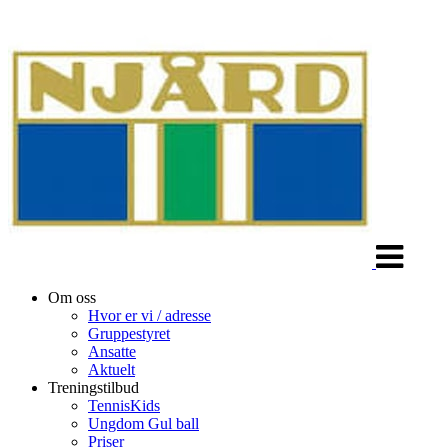
Veksle
navigasjon
Om oss
Hvor er vi / adresse
Gruppestyret
Ansatte
Aktuelt
Treningstilbud
TennisKids
Ungdom Gul ball
Priser