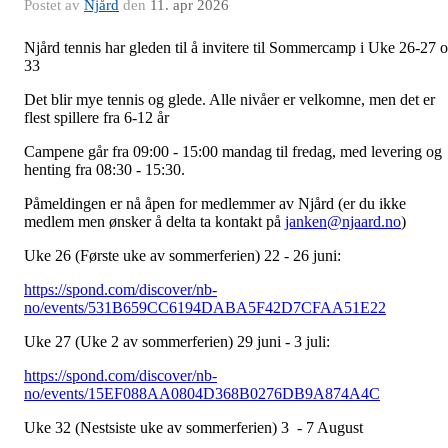
Postet av
Njård
den
11. apr 2026
Njård tennis har gleden til å invitere til Sommercamp i Uke 26-27 
33
Det blir mye tennis og glede. Alle nivåer er velkomne, men det er
flest spillere fra 6-12 år
Campene går fra 09:00 - 15:00 mandag til fredag, med levering og
henting fra 08:30 - 15:30.
Påmeldingen er nå åpen for medlemmer av Njård (er du ikke
medlem men ønsker å delta ta kontakt på
janken@njaard.no
)
Uke 26 (Første uke av sommerferien) 22 - 26 juni:
https://spond.com/discover/nb-
no/events/531B659CC6194DABA5F42D7CFAA51E22
Uke 27 (Uke 2 av sommerferien) 29 juni - 3 juli:
https://spond.com/discover/nb-
no/events/15EF088AA0804D368B0276DB9A874A4C
Uke 32 (Nestsiste uke av sommerferien) 3 - 7 August