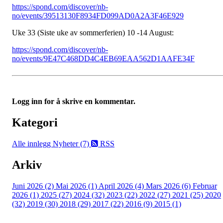
https://spond.com/discover/nb-
no/events/39513130F8934FD099AD0A2A3F46E929
Uke 33 (Siste uke av sommerferien) 10 -14 August:
https://spond.com/discover/nb-
no/events/9E47C468DD4C4EB69EAA562D1AAFE34F
Logg inn for å skrive en kommentar.
Kategori
Alle innlegg
Nyheter (7)
RSS
Arkiv
Juni 2026 (2)
Mai 2026 (1)
April 2026 (4)
Mars 2026 (6)
Februar
2026 (1)
2025 (27)
2024 (32)
2023 (22)
2022 (27)
2021 (25)
2020
(32)
2019 (30)
2018 (29)
2017 (22)
2016 (9)
2015 (1)