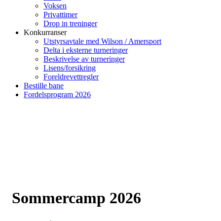
Voksen
Privattimer
Drop in treninger
Konkurranser
Utstyrsavtale med Wilson / Amersport
Delta i eksterne turneringer
Beskrivelse av turneringer
Lisens/forsikring
Foreldrevettregler
Bestille bane
Fordelsprogram 2026
Sommercamp 2026