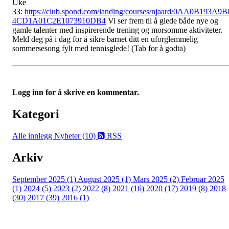
Uke
33:
https://club.spond.com/landing/courses/njaard/0AA0B193A9B
4CD1A01C2E1073910DB4
Vi ser frem til å glede både nye og
gamle talenter med inspirerende trening og morsomme aktiviteter.
Meld deg på i dag for å sikre barnet ditt en uforglemmelig
sommersesong fylt med tennisglede!
(Tab for å godta)
Logg inn for å skrive en kommentar.
Kategori
Alle innlegg
Nyheter (10)
RSS
Arkiv
September 2025 (1)
August 2025 (1)
Mars 2025 (2)
Februar 2025
(1)
2024 (5)
2023 (2)
2022 (8)
2021 (16)
2020 (17)
2019 (8)
2018
(30)
2017 (39)
2016 (1)