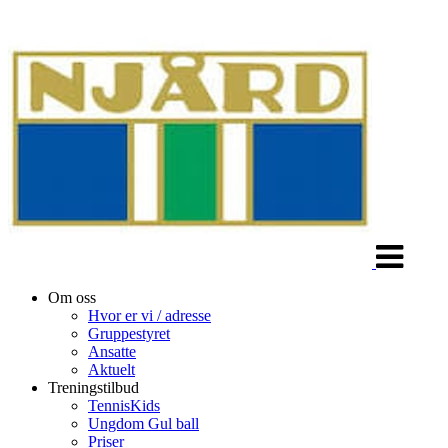
Veksle
navigasjon
Om oss
Hvor er vi / adresse
Gruppestyret
Ansatte
Aktuelt
Treningstilbud
TennisKids
Ungdom Gul ball
Priser