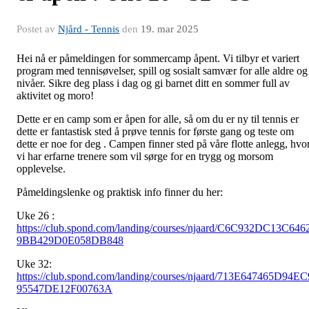
Postet av
Njård - Tennis
den
19. mar 2025
Hei nå er påmeldingen for sommercamp åpent. Vi tilbyr et variert
program med tennisøvelser, spill og sosialt samvær for alle aldre og
nivåer. Sikre deg plass i dag og gi barnet ditt en sommer full av
aktivitet og moro!
Dette er en camp som er åpen for alle, så om du er ny til tennis er
dette er fantastisk sted å prøve tennis for første gang og teste om
dette er noe for deg . Campen finner sted på våre flotte anlegg, hvo
vi har erfarne trenere som vil sørge for en trygg og morsom
opplevelse.
Påmeldingslenke og praktisk info finner du her:
Uke 26 :
https://club.spond.com/landing/courses/njaard/C6C932DC13C646
9BB429D0E058DB848
Uke 32:
https://club.spond.com/landing/courses/njaard/713E647465D94EC
95547DE12F00763A