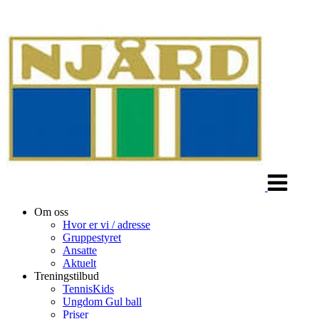
Veksle
navigasjon
Om oss
Hvor er vi / adresse
Gruppestyret
Ansatte
Aktuelt
Treningstilbud
TennisKids
Ungdom Gul ball
Priser