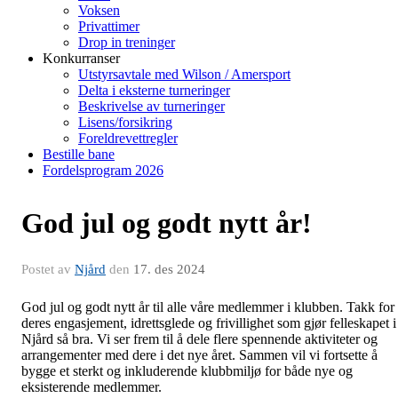
Voksen
Privattimer
Drop in treninger
Konkurranser
Utstyrsavtale med Wilson / Amersport
Delta i eksterne turneringer
Beskrivelse av turneringer
Lisens/forsikring
Foreldrevettregler
Bestille bane
Fordelsprogram 2026
God jul og godt nytt år!
Postet av
Njård
den
17. des 2024
God jul og godt nytt år til alle våre medlemmer i klubben. Takk for
deres engasjement, idrettsglede og frivillighet som gjør felleskapet i
Njård så bra. Vi ser frem til å dele flere spennende aktiviteter og
arrangementer med dere i det nye året. Sammen vil vi fortsette å
bygge et sterkt og inkluderende klubbmiljø for både nye og
eksisterende medlemmer.