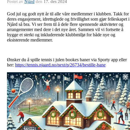
Postet av
Njård
den
17. des 2024
God jul og godt nytt år til alle våre medlemmer i klubben. Takk for
deres engasjement, idrettsglede og frivillighet som gjør felleskapet i
Njård så bra. Vi ser frem til å dele flere spennende aktiviteter og
arrangementer med dere i det nye året. Sammen vil vi fortsette å
bygge et sterkt og inkluderende klubbmiljø for både nye og
eksisterende medlemmer.
Ønsker du å spille tennis i julen bookes baner via Sporty app eller
her:
https://tennis.njaard.no/next/p/26734/bestille-bane