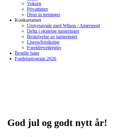
Voksen
Privattimer
Drop in treninger
Konkurranser
Utstyrsavtale med Wilson / Amersport
Delta i eksterne turneringer
Beskrivelse av turneringer
Lisens/forsikring
Foreldrevettregler
Bestille bane
Fordelsprogram 2026
God jul og godt nytt år!