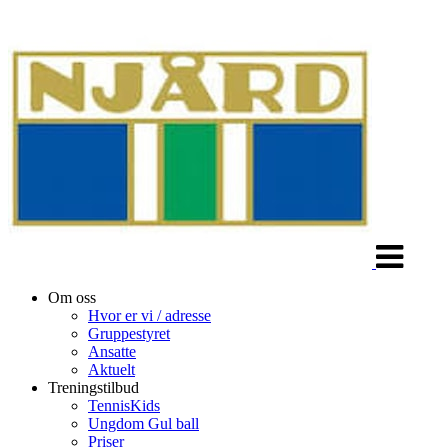
Veksle
navigasjon
Om oss
Hvor er vi / adresse
Gruppestyret
Ansatte
Aktuelt
Treningstilbud
TennisKids
Ungdom Gul ball
Priser