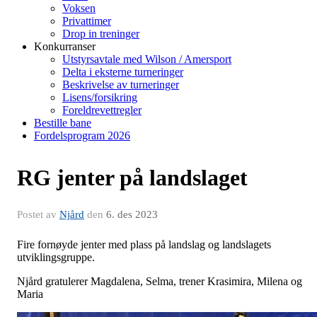
Voksen
Privattimer
Drop in treninger
Konkurranser
Utstyrsavtale med Wilson / Amersport
Delta i eksterne turneringer
Beskrivelse av turneringer
Lisens/forsikring
Foreldrevettregler
Bestille bane
Fordelsprogram 2026
RG jenter på landslaget
Postet av
Njård
den
6. des 2023
Fire fornøyde jenter med plass på landslag og landslagets
utviklingsgruppe.
Njård gratulerer Magdalena, Selma, trener Krasimira, Milena og
Maria