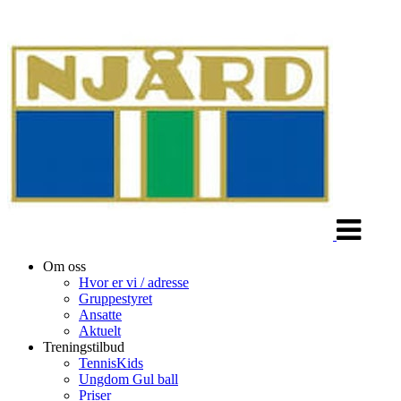
Veksle
navigasjon
Om oss
Hvor er vi / adresse
Gruppestyret
Ansatte
Aktuelt
Treningstilbud
TennisKids
Ungdom Gul ball
Priser