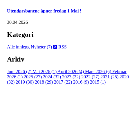
Utendørsbanene åpner fredag 1 Mai !
30.04.2026
Kategori
Alle innlegg
Nyheter (7)
RSS
Arkiv
Juni 2026 (2)
Mai 2026 (1)
April 2026 (4)
Mars 2026 (6)
Februar
2026 (1)
2025 (27)
2024 (32)
2023 (22)
2022 (27)
2021 (25)
2020
(32)
2019 (30)
2018 (29)
2017 (22)
2016 (9)
2015 (1)