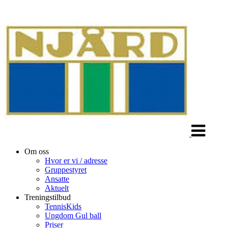
Veksle
navigasjon
Om oss
Hvor er vi / adresse
Gruppestyret
Ansatte
Aktuelt
Treningstilbud
TennisKids
Ungdom Gul ball
Priser