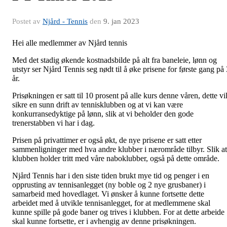
Postet av
Njård - Tennis
den
9. jan 2023
Hei alle medlemmer av Njård tennis
Med det stadig økende kostnadsbilde på alt fra baneleie, lønn og
utstyr ser Njård Tennis seg nødt til å øke prisene for første gang på 
år.
Prisøkningen er satt til 10 prosent på alle kurs denne våren, dette vi
sikre en sunn drift av tennisklubben og at vi kan være
konkurransedyktige på lønn, slik at vi beholder den gode
trenerstabben vi har i dag.
Prisen på privattimer er også økt, de nye prisene er satt etter
sammenligninger med hva andre klubber i nærområde tilbyr. Slik at
klubben holder tritt med våre naboklubber, også på dette område.
Njård Tennis har i den siste tiden brukt mye tid og penger i en
opprusting av tennisanlegget (ny boble og 2 nye grusbaner) i
samarbeid med hovedlaget. Vi ønsker å kunne fortsette dette
arbeidet med å utvikle tennisanlegget, for at medlemmene skal
kunne spille på gode baner og trives i klubben. For at dette arbeide
skal kunne fortsette, er i avhengig av denne prisøkningen.