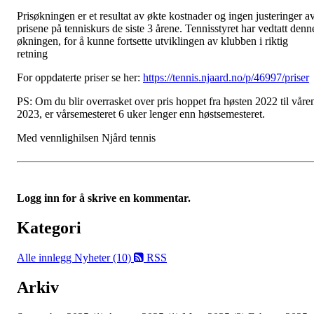
Prisøkningen er et resultat av økte kostnader og ingen justeringer a
prisene på tenniskurs de siste 3 årene. Tennisstyret har vedtatt denn
økningen, for å kunne fortsette utviklingen av klubben i riktig
retning
For oppdaterte priser se her:
https://tennis.njaard.no/p/46997/priser
PS: Om du blir overrasket over pris hoppet fra høsten 2022 til våre
2023, er vårsemesteret 6 uker lenger enn høstsemesteret.
Med vennlighilsen Njård tennis
Logg inn for å skrive en kommentar.
Kategori
Alle innlegg
Nyheter (10)
RSS
Arkiv