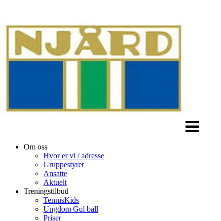
Veksle
navigasjon
Om oss
Hvor er vi / adresse
Gruppestyret
Ansatte
Aktuelt
Treningstilbud
TennisKids
Ungdom Gul ball
Priser