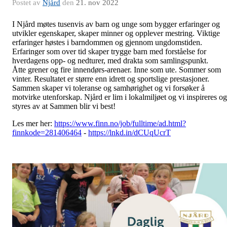
Postet av
Njård
den
21. nov 2022
I Njård møtes tusenvis av barn og unge som bygger erfaringer og
utvikler egenskaper, skaper minner og opplever mestring. Viktige
erfaringer høstes i barndommen og gjennom ungdomstiden.
Erfaringer som over tid skaper trygge barn med forståelse for
hverdagens opp- og nedturer, med drakta som samlingspunkt.
Åtte grener og fire innendørs-arenaer. Inne som ute. Sommer som
vinter. Resultatet er større enn idrett og sportslige prestasjoner.
Sammen skaper vi toleranse og samhørighet og vi forsøker å
motvirke utenforskap. Njård er lim i lokalmiljøet og vi inspireres og
styres av at Sammen blir vi best!
Les mer her:
https://www.finn.no/job/fulltime/ad.html?
finnkode=281406464
-
https://lnkd.in/dCUqUcrT