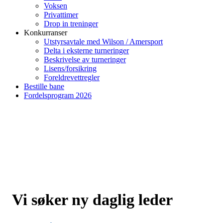
Voksen
Privattimer
Drop in treninger
Konkurranser
Utstyrsavtale med Wilson / Amersport
Delta i eksterne turneringer
Beskrivelse av turneringer
Lisens/forsikring
Foreldrevettregler
Bestille bane
Fordelsprogram 2026
Vi søker ny daglig leder