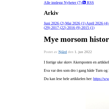
Alle innlegg
Nyheter (7)
RSS
Arkiv
Juni 2026 (2)
Mai 2026 (1)
April 2026 (4
(29)
2017 (22)
2016 (9)
2015 (1)
Mye morsom histori
Postet av
Njård
den
1. jun 2022
I forrige uke skrev Akersposten en artikke
Eva var den som dro i gang både Turn og R
Du kan lese hele artikkelen her:
https://ww