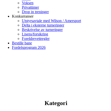
Voksen
Privattimer
Drop in treninger
Konkurranser
Utstyrsavtale med Wilson / Amersport
Delta i eksterne turneringer
Beskrivelse av turneringer
Lisens/forsikring
Foreldrevettregler
Bestille bane
Fordelsprogram 2026
Kategori