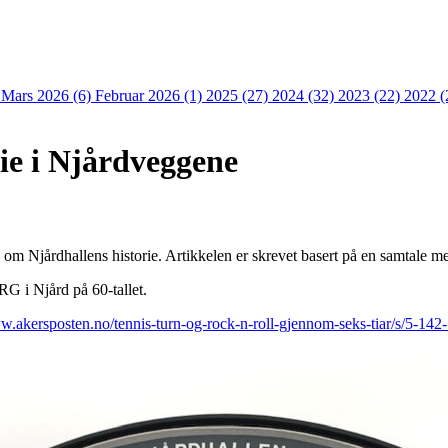
)
Mars 2026 (6)
Februar 2026 (1)
2025 (27)
2024 (32)
2023 (22)
2022 (
e i Njårdveggene
l om Njårdhallens historie. Artikkelen er skrevet basert på en samtale
G i Njård på 60-tallet.
w.akersposten.no/tennis-turn-og-rock-n-roll-gjennom-seks-tiar/s/5-142