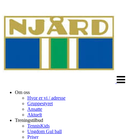
Veksle
navigasjon
Om oss
Hvor er vi / adresse
Gruppestyret
Ansatte
Aktuelt
Treningstilbud
TennisKids
Ungdom Gul ball
Priser