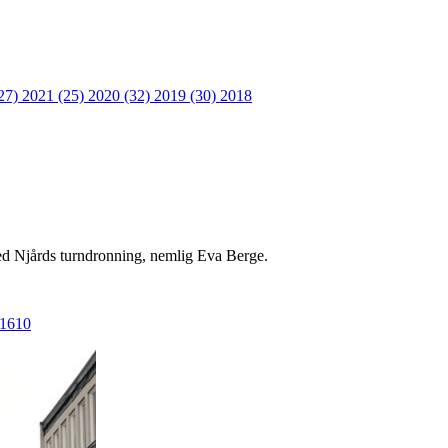
27)
2021 (25)
2020 (32)
2019 (30)
2018
 med Njårds turndronning, nemlig Eva Berge.
-1610