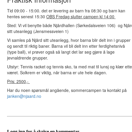
Tid 09:00 - 15:00. det er levering av barn fra 08:30 og barn kan
hentes senest 15:30
OBS Fredag slutter campen kl 14:00
Sted: Vi vil benytte både Njårdhallen (Sørkedalsveien 106) og Njår
sitt uteanlegg (Jensmessveien 1)
Vi samles på Njård sitt uteanlegg, hvor barna blir delt inn i grupper
og sendt til riktig baner. Barna vil bli delt inn etter ferdighetsnivå
(type ball), vi prøver også så langt det lar seg gjøre å lage
jevnaldrende grupper.
Utstyr: Tennis racket og tennis sko, ta med mat til lunsj og klær ette
været. Solkrem er viktig, når barna er ute hele dagen.
Pris: 2500,-
Har du noen spørsmål angående, sommercampen ta kontakt på
janken@njaard.no
Logg inn for å skrive en kommentar.