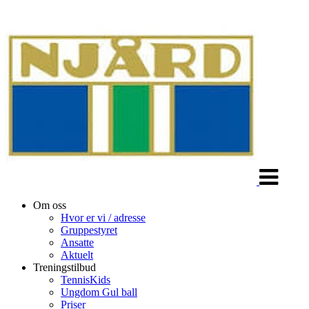
Veksle
navigasjon
Om oss
Hvor er vi / adresse
Gruppestyret
Ansatte
Aktuelt
Treningstilbud
TennisKids
Ungdom Gul ball
Priser