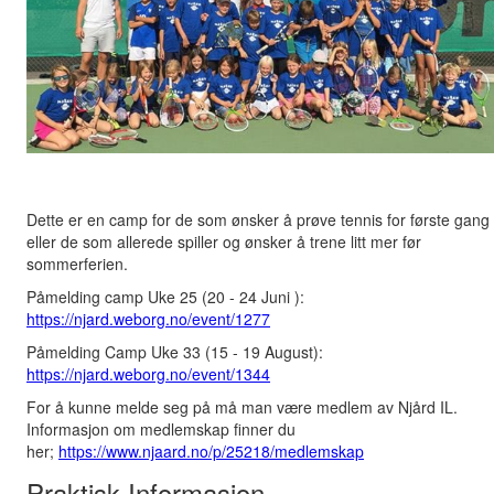
Dette er en camp for de som ønsker å prøve tennis for første gang
eller de som allerede spiller og ønsker å trene litt mer før
sommerferien.
Påmelding camp Uke 25 (20 - 24 Juni ):
https://njard.weborg.no/event/1277
Påmelding Camp Uke 33 (15 - 19 August):
https://njard.weborg.no/event/1344
For å kunne melde seg på må man være medlem av Njård IL.
Informasjon om medlemskap finner du
her;
https://www.njaard.no/p/25218/medlemskap
Praktisk Informasjon