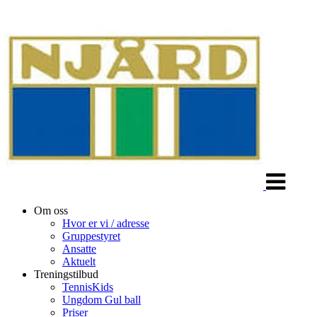
Veksle
navigasjon
Om oss
Hvor er vi / adresse
Gruppestyret
Ansatte
Aktuelt
Treningstilbud
TennisKids
Ungdom Gul ball
Priser