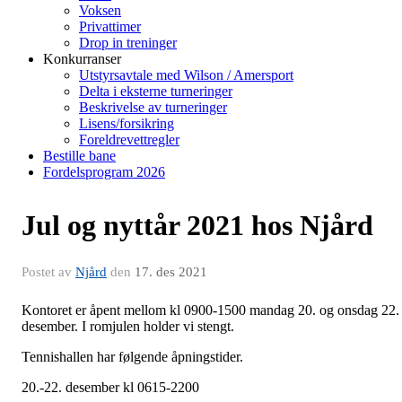
Voksen
Privattimer
Drop in treninger
Konkurranser
Utstyrsavtale med Wilson / Amersport
Delta i eksterne turneringer
Beskrivelse av turneringer
Lisens/forsikring
Foreldrevettregler
Bestille bane
Fordelsprogram 2026
Jul og nyttår 2021 hos Njård
Postet av
Njård
den
17. des 2021
Kontoret er åpent mellom kl 0900-1500 mandag 20. og onsdag 22.
desember. I romjulen holder vi stengt.
Tennishallen har følgende åpningstider.
20.-22. desember kl 0615-2200