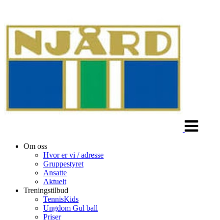
Veksle
navigasjon
Om oss
Hvor er vi / adresse
Gruppestyret
Ansatte
Aktuelt
Treningstilbud
TennisKids
Ungdom Gul ball
Priser