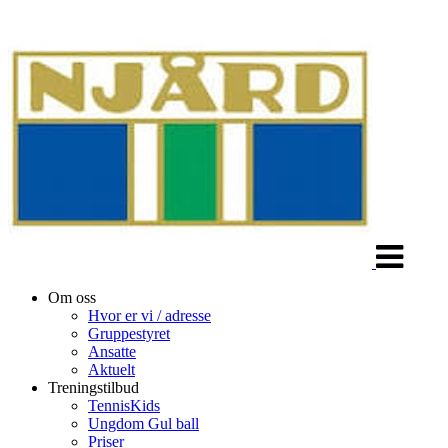
Veksle
navigasjon
Om oss
Hvor er vi / adresse
Gruppestyret
Ansatte
Aktuelt
Treningstilbud
TennisKids
Ungdom Gul ball
Priser