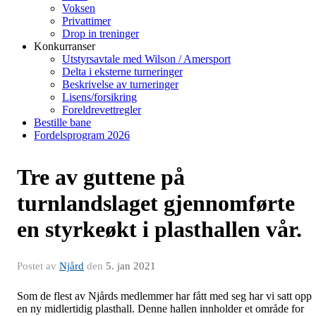
Voksen
Privattimer
Drop in treninger
Konkurranser
Utstyrsavtale med Wilson / Amersport
Delta i eksterne turneringer
Beskrivelse av turneringer
Lisens/forsikring
Foreldrevettregler
Bestille bane
Fordelsprogram 2026
Tre av guttene på
turnlandslaget gjennomførte
en styrkeøkt i plasthallen vår.
Postet av
Njård
den
5. jan 2021
Som de flest av Njårds medlemmer har fått med seg har vi satt opp
en ny midlertidig plasthall. Denne hallen innholder et område for