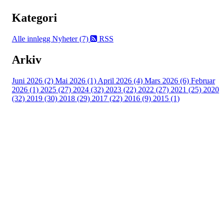
Kategori
Alle innlegg
Nyheter (7)
RSS
Arkiv
Juni 2026 (2)
Mai 2026 (1)
April 2026 (4)
Mars 2026 (6)
Februar
2026 (1)
2025 (27)
2024 (32)
2023 (22)
2022 (27)
2021 (25)
2020
(32)
2019 (30)
2018 (29)
2017 (22)
2016 (9)
2015 (1)