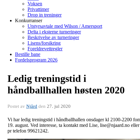
Voksen
Privattimer
Drop in treninger
Konkurranser
Utstyrsavtale med Wilson / Amersport
Delta i eksterne turneringer
Beskrivelse av turneringer
Lisens/forsikring
Foreldrevettregler
Bestille bane
Fordelsprogram 2026
Ledig treningstid i
håndballhallen høsten 2020
Postet av
Njård
den
27. jul 2020
Vi har ledig treningstid i håndballhallen onsdager kl 2100-2200 fo
19. august. Ved interesse, ta kontakt med Lise, lise@njaard.no eller
pr telefon 99621242.