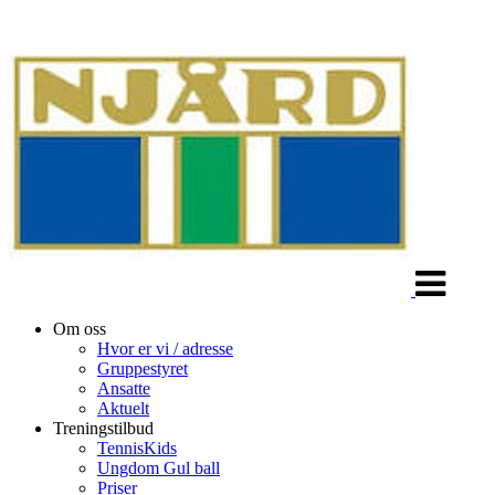
Veksle
navigasjon
Om oss
Hvor er vi / adresse
Gruppestyret
Ansatte
Aktuelt
Treningstilbud
TennisKids
Ungdom Gul ball
Priser