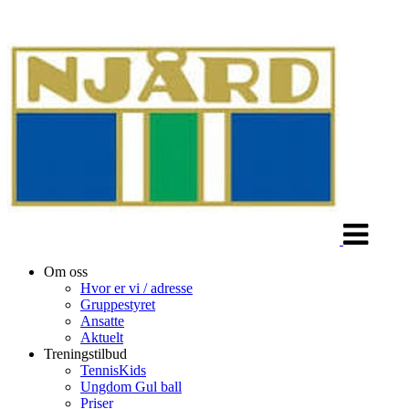
Veksle
navigasjon
Om oss
Hvor er vi / adresse
Gruppestyret
Ansatte
Aktuelt
Treningstilbud
TennisKids
Ungdom Gul ball
Priser