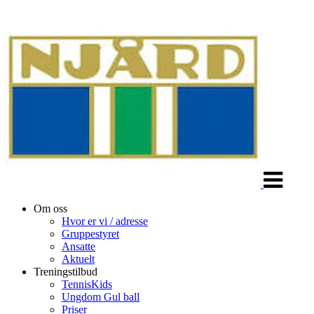
Veksle
navigasjon
Om oss
Hvor er vi / adresse
Gruppestyret
Ansatte
Aktuelt
Treningstilbud
TennisKids
Ungdom Gul ball
Priser