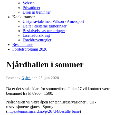
Voksen
Privattimer
Drop in treninger
Konkurranser
Utstyrsavtale med Wilson / Amersport
Delta i eksterne turneringer
Beskrivelse av turneringer
Lisens/forsikring
Foreldrevettregler
Bestille bane
Fordelsprogram 2026
Njårdhallen i sommer
Postet av
Njård
den
25. jun 2020
Da er det straks klart for sommerferie. I uke 27 vil kontoret være
bemannet fra kl 0900 - 1500.
Njårdhallen vil være åpen for tennisreservasjoner i juli -
resevasjonene gjøres i Sporty
(
https://tennis.njaard.no/p/26734/bestille-bane
)