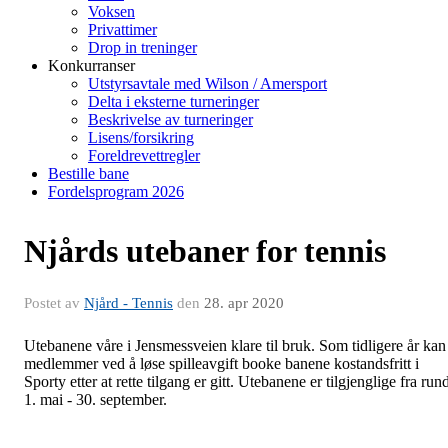
Voksen
Privattimer
Drop in treninger
Konkurranser
Utstyrsavtale med Wilson / Amersport
Delta i eksterne turneringer
Beskrivelse av turneringer
Lisens/forsikring
Foreldrevettregler
Bestille bane
Fordelsprogram 2026
Njårds utebaner for tennis
Postet av
Njård - Tennis
den
28. apr 2020
Utebanene våre i Jensmessveien klare til bruk. Som tidligere år kan
medlemmer ved å løse spilleavgift booke banene kostandsfritt i
Sporty etter at rette tilgang er gitt. Utebanene er tilgjenglige fra run
1. mai - 30. september.