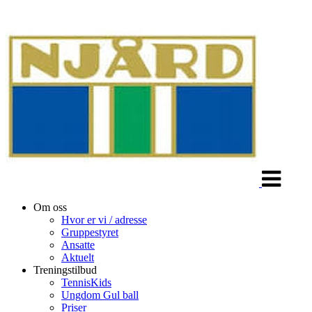
Veksle
navigasjon
Om oss
Hvor er vi / adresse
Gruppestyret
Ansatte
Aktuelt
Treningstilbud
TennisKids
Ungdom Gul ball
Priser