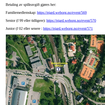
Betaling av spilleavgift gjøres her:
Familiemedlemskap:
https://njard.weborg.no/event/569
Senior (f 99 eller tidligere):
https://njard.weborg.no/event/570
Junior (f 02 eller senere :
https://njard.weborg.no/event/571