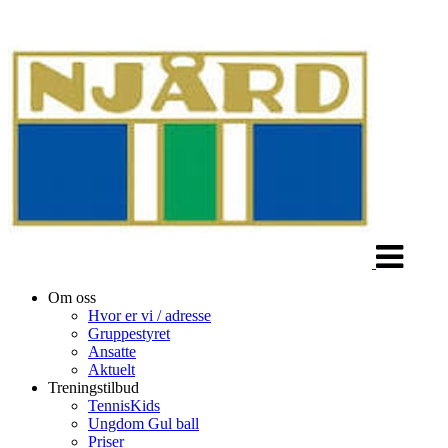
Veksle
navigasjon
Om oss
Hvor er vi / adresse
Gruppestyret
Ansatte
Aktuelt
Treningstilbud
TennisKids
Ungdom Gul ball
Priser