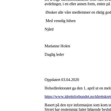
avdelinger, i en eller annen form, enten p
Ønsker alle våre medlemmer en riktig god
Med vennlig hilsen
Njård
Marianne Holen
Daglig leder
Oppdatert 03.04.2020
Helsedirektoratet ga den 1. april ut en meld
https://www.idrettsforbundet.no/idrettskrets
Basert på den nye informasjon som kom ut h
Styret har enstemmig fattet følgende beslu