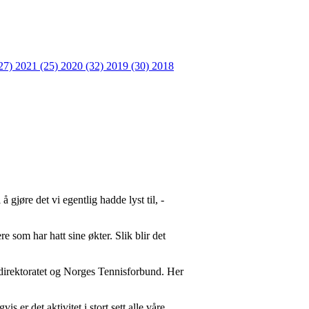
27)
2021 (25)
2020 (32)
2019 (30)
2018
å gjøre det vi egentlig hadde lyst til, -
e som har hatt sine økter. Slik blir det
sedirektoratet og Norges Tennisforbund. Her
 er det aktivitet i stort sett alle våre