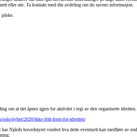
å nett eller ute. Ta kontakt med din avdeling om du savner informasjon.
 påske.
ing om at det åpnes igjen for aktivitet i regi av den organiserte idretten.
/oslo/nyhet/2020/ikke-fritt-frem-for-idretten/
ar Njårds hovedstyret vurdert hva dette eventuelt kan medføre av endrin
tning: