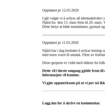
Oppdatert pr 12.03.2020
I går valgte vi å avlyse all idrettsaktivitet
Njård fra den 13. mars frem til 20. mars. Vi
Dette betyr at både tennisbaner, gymsal og h
-----------------------------------------------------
Oppdatert pr 11.03.2020
Njård har i dag besluttet å avlyse trening
med noen svært få unntak. Flere av forbunde
Disse grepene er i tråd med rådene fra fo
Dette vil i første omgang gjelde frem t
informasjon vil komme.
Vi gjør oppmerksom på at vi per nå ikk
Logg inn for å skrive en kommentar.