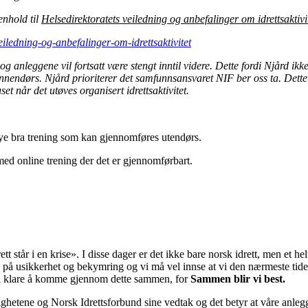
enhold til
Helsedirektoratets veiledning og anbefalinger om idrettsaktivi
eiledning-og-anbefalinger-om-idrettsaktivitet
og anleggene vil fortsatt være stengt inntil videre. Dette fordi Njård ikk
innendørs. Njård prioriterer det samfunnsansvaret NIF ber oss ta. Dette 
et når det utøves organisert idrettsaktivitet.
ye bra trening som kan gjennomføres utendørs.
med online trening der det er gjennomførbart.
rett står i en krise». I disse dager er det ikke bare norsk idrett, men et 
lle på usikkerhet og bekymring og vi må vel innse at vi den nærmeste tid
skal klare å komme gjennom dette sammen, for
Sammen blir vi best.
ighetene og Norsk Idrettsforbund sine vedtak og det betyr at våre anlegg 