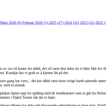
)
Mars 2026 (6)
Februar 2026 (1)
2025 (27)
2024 (32)
2023 (22)
2022 (
 av oss vil huske for alltid, det vil være den tiden da vi ikke fikk lov til 
t. Kanskje har vi godt av å kjenne litt på det.
en gang har vært, - det har alltid vært noen ivrige hardt satsende utøver
te, med et unntak.
 påsken åpnes opp for spilling med de restriksjoner som er gitt fra Hel
dlemmer i Njård Tennis når det er klart.
ger tilhører har ikke gitt tilsvarende anbefalinger pr dags dato. Heldigvis