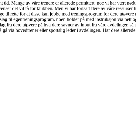
emt tid. Mange av våre trenere er allerede permittert, noe vi har vært nødt
ser det vil få for klubben. Men vi har fortsatt flere av våre ressurser he
gge til rette for at disse kan jobbe med treningsprogram for dere utøvere
slag til egentreningsprogram, noen holder på med instruksjon via nett og
ag fra dere utøvere på hva dere savner av input fra våre avdelinger, så sk
 gå via hovedtrener eller sportslig leder i avdelingen. Har dere allerede
.