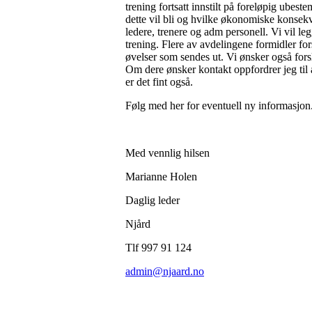
trening fortsatt innstilt på foreløpig ubest
dette vil bli og hvilke økonomiske konsekven
ledere, trenere og adm personell. Vi vil le
trening. Flere av avdelingene formidler for
øvelser som sendes ut. Vi ønsker også forsl
Om dere ønsker kontakt oppfordrer jeg til å
er det fint også.
Følg med her for eventuell ny informasjon
Med vennlig hilsen
Marianne Holen
Daglig leder
Njård
Tlf 997 91 124
admin@njaard.no