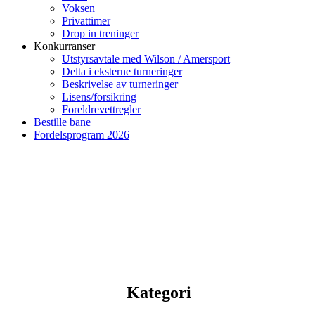
Voksen
Privattimer
Drop in treninger
Konkurranser
Utstyrsavtale med Wilson / Amersport
Delta i eksterne turneringer
Beskrivelse av turneringer
Lisens/forsikring
Foreldrevettregler
Bestille bane
Fordelsprogram 2026
Kategori