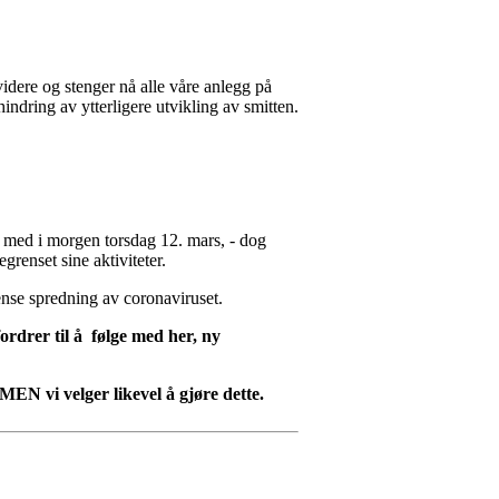
t videre og stenger nå alle våre anlegg på
hindring av ytterligere utvikling av smitten.
g med i morgen torsdag 12. mars, - dog
grenset sine aktiviteter.
rense spredning av coronaviruset.
ordrer til å følge med her, ny
EN vi velger likevel å gjøre dette.