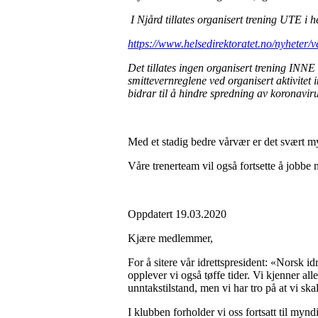
I Njård tillates organisert trening UTE i h
https://www.helsedirektoratet.no/nyheter/v
Det tillates ingen organisert trening INNE 
smittevernreglene ved organisert aktivitet 
bidrar til å hindre spredning av koronavirus
Med et stadig bedre vårvær er det svært m
Våre trenerteam vil også fortsette å jobbe 
Oppdatert 19.03.2020
Kjære medlemmer,
For å sitere vår idrettspresident: «Norsk id
opplever vi også tøffe tider. Vi kjenner a
unntakstilstand, men vi har tro på at vi 
I klubben forholder vi oss fortsatt til mynd