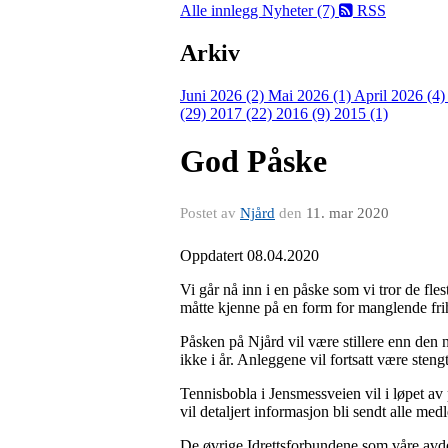
Alle innlegg
Nyheter (7)
RSS
Arkiv
Juni 2026 (2)
Mai 2026 (1)
April 2026 (4
(29)
2017 (22)
2016 (9)
2015 (1)
God Påske
Postet av
Njård
den
11. mar 2020
Oppdatert 08.04.2020
Vi går nå inn i en påske som vi tror de fleste
måtte kjenne på en form for manglende frihe
Påsken på Njård vil være stillere enn den no
ikke i år. Anleggene vil fortsatt være steng
Tennisbobla i Jensmessveien vil i løpet av
vil detaljert informasjon bli sendt alle me
De øvrige Idrettsforbundene som våre avdelin