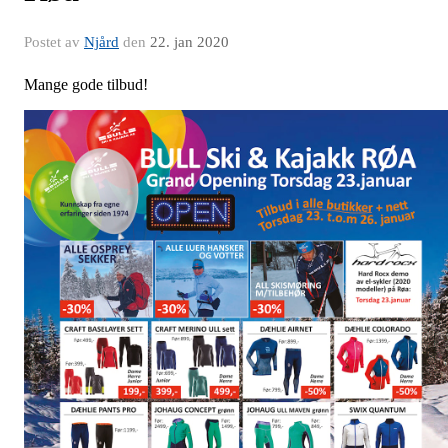
Postet av
Njård
den
22. jan 2020
Mange gode tilbud!