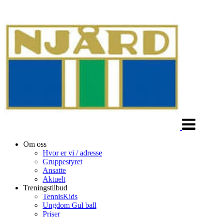
Veksle
navigasjon
Om oss
Hvor er vi / adresse
Gruppestyret
Ansatte
Aktuelt
Treningstilbud
TennisKids
Ungdom Gul ball
Priser