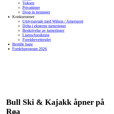
Voksen
Privattimer
Drop in treninger
Konkurranser
Utstyrsavtale med Wilson / Amersport
Delta i eksterne turneringer
Beskrivelse av turneringer
Lisens/forsikring
Foreldrevettregler
Bestille bane
Fordelsprogram 2026
Bull Ski & Kajakk åpner på
Røa