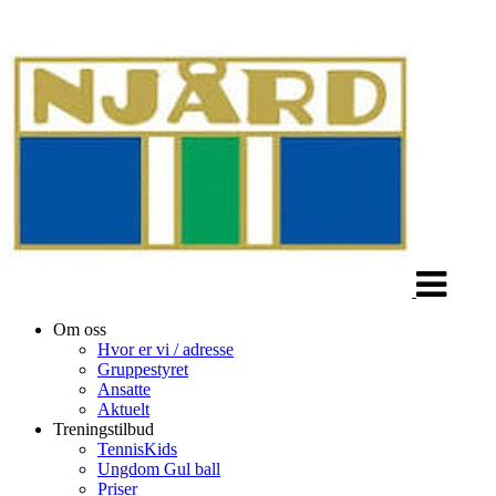
Veksle
navigasjon
Om oss
Hvor er vi / adresse
Gruppestyret
Ansatte
Aktuelt
Treningstilbud
TennisKids
Ungdom Gul ball
Priser