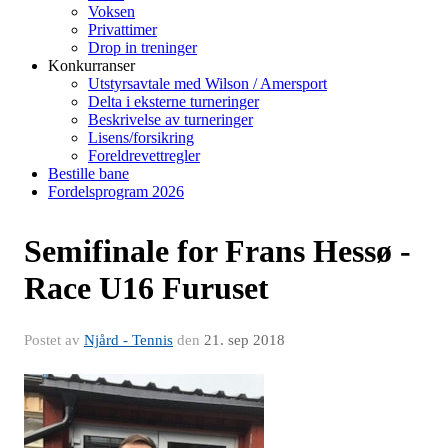
Voksen
Privattimer
Drop in treninger
Konkurranser
Utstyrsavtale med Wilson / Amersport
Delta i eksterne turneringer
Beskrivelse av turneringer
Lisens/forsikring
Foreldrevettregler
Bestille bane
Fordelsprogram 2026
Semifinale for Frans Hessø -
Race U16 Furuset
Postet av
Njård - Tennis
den
21. sep 2018