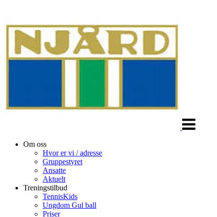
Veksle
navigasjon
Om oss
Hvor er vi / adresse
Gruppestyret
Ansatte
Aktuelt
Treningstilbud
TennisKids
Ungdom Gul ball
Priser