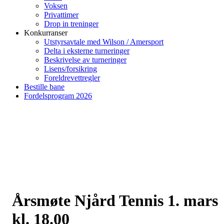
Voksen
Privattimer
Drop in treninger
Konkurranser
Utstyrsavtale med Wilson / Amersport
Delta i eksterne turneringer
Beskrivelse av turneringer
Lisens/forsikring
Foreldrevettregler
Bestille bane
Fordelsprogram 2026
Årsmøte Njård Tennis 1. mars
kl. 18.00