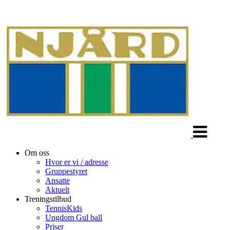
Veksle
navigasjon
Om oss
Hvor er vi / adresse
Gruppestyret
Ansatte
Aktuelt
Treningstilbud
TennisKids
Ungdom Gul ball
Priser