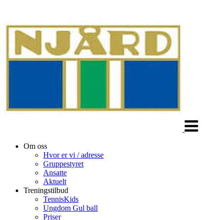
Veksle
navigasjon
Om oss
Hvor er vi / adresse
Gruppestyret
Ansatte
Aktuelt
Treningstilbud
TennisKids
Ungdom Gul ball
Priser