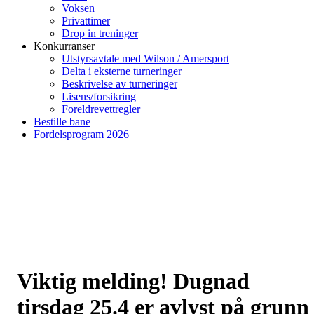
Voksen
Privattimer
Drop in treninger
Konkurranser
Utstyrsavtale med Wilson / Amersport
Delta i eksterne turneringer
Beskrivelse av turneringer
Lisens/forsikring
Foreldrevettregler
Bestille bane
Fordelsprogram 2026
Viktig melding! Dugnad
tirsdag 25.4 er avlyst på grunn