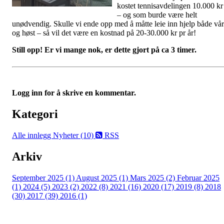
kostet tennisavdelingen 10.000 kr
– og som burde være helt
unødvendig. Skulle vi ende opp med å måtte leie inn hjelp både vår
og høst – så vil det være en kostnad på 20-30.000 kr pr år!
Still opp! Er vi mange nok, er dette gjort på ca 3 timer.
Logg inn for å skrive en kommentar.
Kategori
Alle innlegg
Nyheter (10)
RSS
Arkiv
September 2025 (1)
August 2025 (1)
Mars 2025 (2)
Februar 2025
(1)
2024 (5)
2023 (2)
2022 (8)
2021 (16)
2020 (17)
2019 (8)
2018
(30)
2017 (39)
2016 (1)