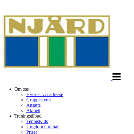
Veksle
navigasjon
Om oss
Hvor er vi / adresse
Gruppestyret
Ansatte
Aktuelt
Treningstilbud
TennisKids
Ungdom Gul ball
Priser