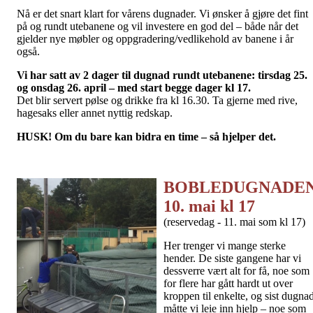
Nå er det snart klart for vårens dugnader. Vi ønsker å gjøre det fint
på og rundt utebanene og vil investere en god del – både når det
gjelder nye møbler og oppgradering/vedlikehold av banene i år
også.
Vi har satt av 2 dager til dugnad rundt utebanene: tirsdag 25.
og onsdag 26. april – med start begge dager kl 17.
Det blir servert pølse og drikke fra kl 16.30. Ta gjerne med rive,
hagesaks eller annet nyttig redskap.
HUSK! Om du bare kan bidra en time – så hjelper det.
BOBLEDUGNADE
10. mai kl 17
(reservedag - 11. mai som kl 17)
Her trenger vi mange sterke
hender. De siste gangene har vi
dessverre vært alt for få, noe som
for flere har gått hardt ut over
kroppen til enkelte, og sist dugna
måtte vi leie inn hjelp – noe som