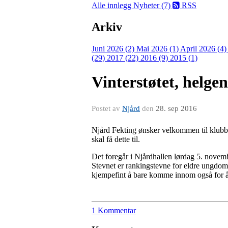
Alle innlegg
Nyheter (7)
RSS
Arkiv
Juni 2026 (2)
Mai 2026 (1)
April 2026 (4
(29)
2017 (22)
2016 (9)
2015 (1)
Vinterstøtet, helge
Postet av
Njård
den
28. sep 2016
Njård Fekting ønsker velkommen til klub
skal få dette til.
Det foregår i Njårdhallen lørdag 5. novemb
Stevnet er rankingstevne for eldre ungdom, 
kjempefint å bare komme innom også for å 
1 Kommentar