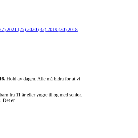
27)
2021 (25)
2020 (32)
2019 (30)
2018
16.
Hold av dagen. Alle må bidra for at vi
rn fra 11 år eller yngre til og med senior.
. Det er