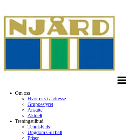
Veksle
navigasjon
Om oss
Hvor er vi / adresse
Gruppestyret
Ansatte
Aktuelt
Treningstilbud
TennisKids
Ungdom Gul ball
Priser