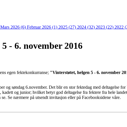
)
Mars 2026 (6)
Februar 2026 (1)
2025 (27)
2024 (32)
2023 (22)
2022 (
n 5 - 6. november 2016
bens egen fektekonkurranse;
"Vinterstøtet, helgen 5 - 6. november 20
er og søndag 6.november. Det blir en stor fektedag med deltagelse for ba
kadett og junior; hvilket betyr god deltagelse fra fektere fra hele landet
se. Se nærmere på utsendt invitasjon eller på Facebooksidene våre.