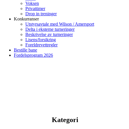
Voksen
Privattimer
Drop in treninger
Konkurranser
Utstyrsavtale med Wilson / Amersport
Delta i eksterne turneringer
Beskrivelse av turneringer
Lisens/forsikring
Foreldrevettregler
Bestille bane
Fordelsprogram 2026
Kategori