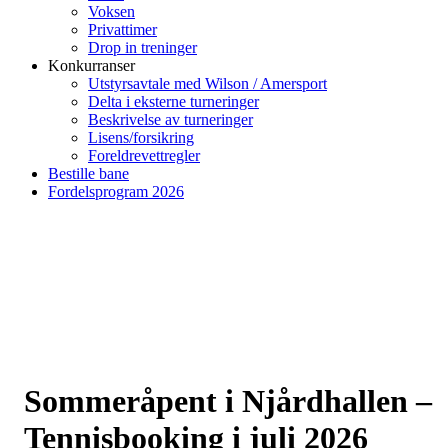
Voksen
Privattimer
Drop in treninger
Konkurranser
Utstyrsavtale med Wilson / Amersport
Delta i eksterne turneringer
Beskrivelse av turneringer
Lisens/forsikring
Foreldrevettregler
Bestille bane
Fordelsprogram 2026
Sommeråpent i Njårdhallen –
Tennisbooking i juli 2026