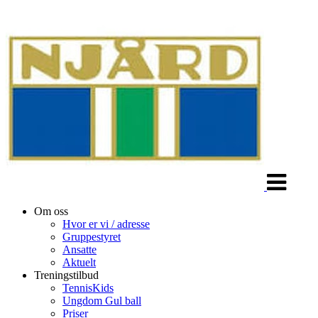
Veksle
navigasjon
Om oss
Hvor er vi / adresse
Gruppestyret
Ansatte
Aktuelt
Treningstilbud
TennisKids
Ungdom Gul ball
Priser