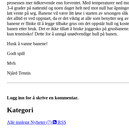
prosessen mer tidkrevende enn forventet. Med temperaturer ned mo
3-4 grader på nattestid og noen dager helt ned mot null har åpninge
latt vente på seg. Banene vil være litt løse i starten av sesongen slik
det alltid er ved oppstart, da er det viktig at alle som benytter seg av
banene er flinke til å legge tilbake grus om det oppstår hull og koste
banen etter bruk. Det er ikke tillatt å bruke joggesko på grusbanene
kun tennissko! Dette for å unngå unødvendige hull på banen.
Husk å vanne banene!
Godt spill
Mvh
Njård Tennis
Logg inn for å skrive en kommentar.
Kategori
Alle innlegg
Nyheter (7)
RSS