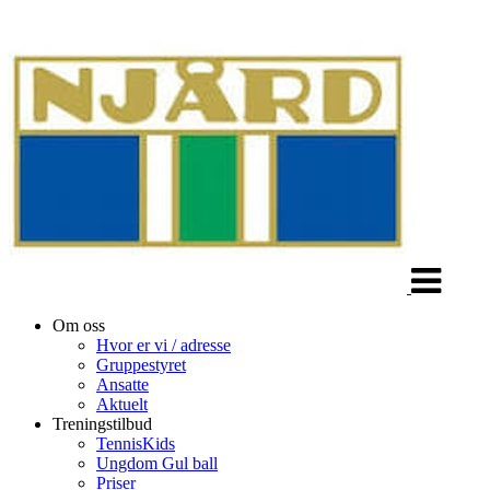
Veksle
navigasjon
Om oss
Hvor er vi / adresse
Gruppestyret
Ansatte
Aktuelt
Treningstilbud
TennisKids
Ungdom Gul ball
Priser