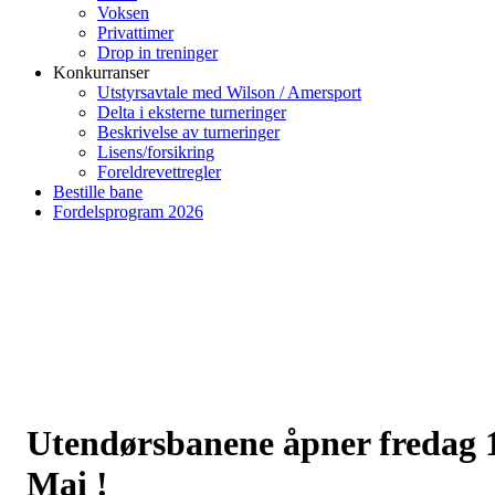
Voksen
Privattimer
Drop in treninger
Konkurranser
Utstyrsavtale med Wilson / Amersport
Delta i eksterne turneringer
Beskrivelse av turneringer
Lisens/forsikring
Foreldrevettregler
Bestille bane
Fordelsprogram 2026
Utendørsbanene åpner fredag 
Mai !