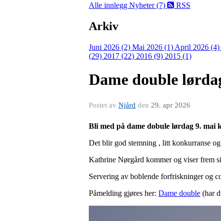
Alle innlegg
Nyheter (7)
RSS
Arkiv
Juni 2026 (2)
Mai 2026 (1)
April 2026 (4
(29)
2017 (22)
2016 (9)
2015 (1)
Dame double lørdag
Postet av
Njård
den
29. apr 2026
Bli med på dame dobule lørdag 9. mai kl
Det blir god stemning , litt konkurranse og
Kathrine Nørgård kommer og viser frem sin
Servering av boblende forfriskninger og c
Påmelding gjøres her:
Dame double
(har d