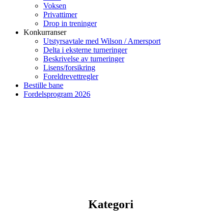
Voksen
Privattimer
Drop in treninger
Konkurranser
Utstyrsavtale med Wilson / Amersport
Delta i eksterne turneringer
Beskrivelse av turneringer
Lisens/forsikring
Foreldrevettregler
Bestille bane
Fordelsprogram 2026
Kategori