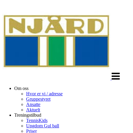
Veksle
navigasjon
Om oss
Hvor er vi / adresse
Gruppestyret
Ansatte
Aktuelt
Treningstilbud
TennisKids
Ungdom Gul ball
Priser