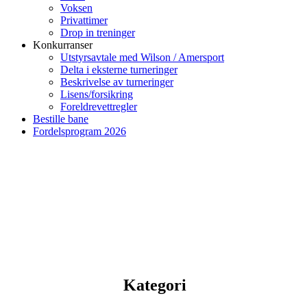
Voksen
Privattimer
Drop in treninger
Konkurranser
Utstyrsavtale med Wilson / Amersport
Delta i eksterne turneringer
Beskrivelse av turneringer
Lisens/forsikring
Foreldrevettregler
Bestille bane
Fordelsprogram 2026
Kategori