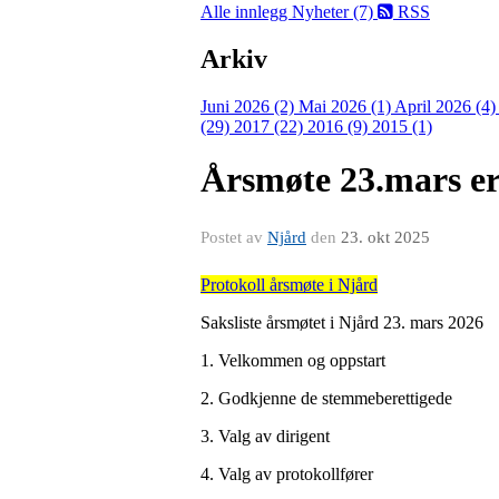
Alle innlegg
Nyheter (7)
RSS
Arkiv
Juni 2026 (2)
Mai 2026 (1)
April 2026 (4
(29)
2017 (22)
2016 (9)
2015 (1)
Årsmøte 23.mars er
Postet av
Njård
den
23. okt 2025
Protokoll årsmøte i Njård
Saksliste årsmøtet i Njård 23. mars 2026
1. Velkommen og oppstart
2. Godkjenne de stemmeberettigede
3. Valg av dirigent
4. Valg av protokollfører