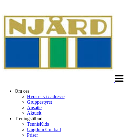
Veksle
navigasjon
Om oss
Hvor er vi / adresse
Gruppestyret
Ansatte
Aktuelt
Treningstilbud
TennisKids
Ungdom Gul ball
Priser