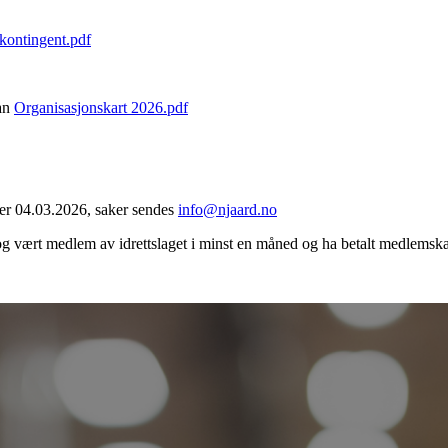
ontingent.pdf
lan
Organisasjonskart 2026.pdf
te er 04.03.2026, saker sendes
info@njaard.no
og vært medlem av idrettslaget i minst en måned og ha betalt medlemska