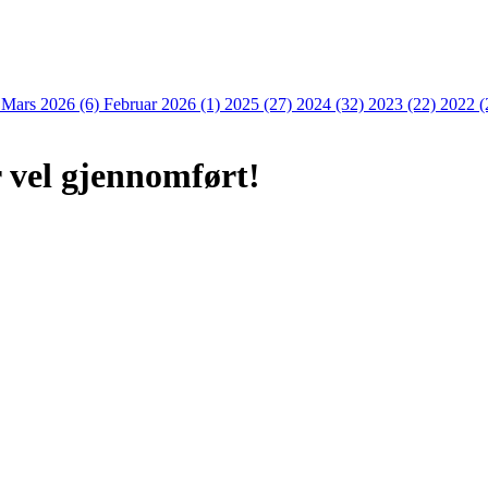
)
Mars 2026 (6)
Februar 2026 (1)
2025 (27)
2024 (32)
2023 (22)
2022 (
 vel gjennomført!