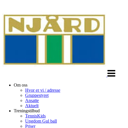
Veksle
navigasjon
Om oss
Hvor er vi / adresse
Gruppestyret
Ansatte
Aktuelt
Treningstilbud
TennisKids
Ungdom Gul ball
Priser