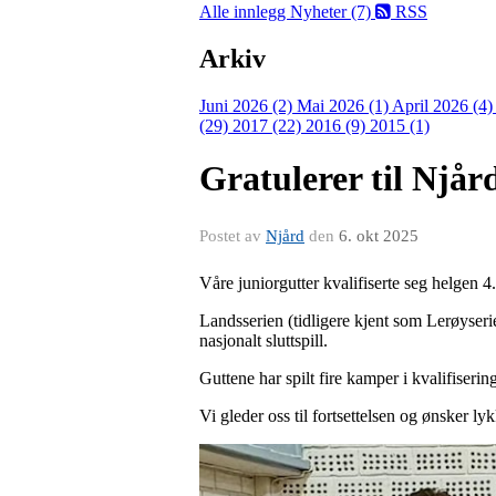
Alle innlegg
Nyheter (7)
RSS
Arkiv
Juni 2026 (2)
Mai 2026 (1)
April 2026 (4
(29)
2017 (22)
2016 (9)
2015 (1)
Gratulerer til Njård
Postet av
Njård
den
6. okt 2025
Våre juniorgutter kvalifiserte seg helgen 4.
Landsserien (tidligere kjent som Lerøyserien)
nasjonalt sluttspill.
Guttene har spilt fire kamper i kvalifisering
Vi gleder oss til fortsettelsen og ønsker lyk