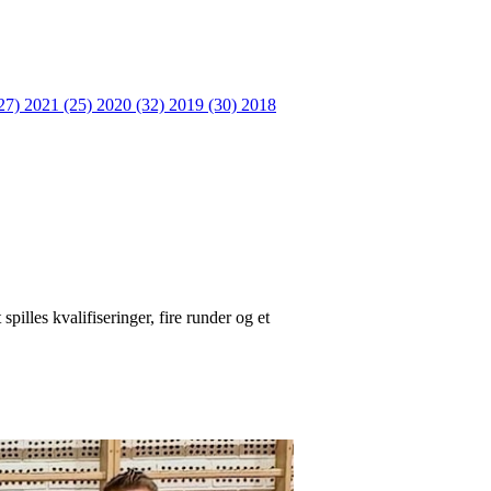
27)
2021 (25)
2020 (32)
2019 (30)
2018
spilles kvalifiseringer, fire runder og et