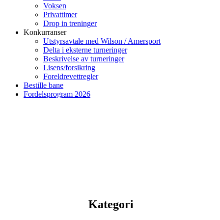
Voksen
Privattimer
Drop in treninger
Konkurranser
Utstyrsavtale med Wilson / Amersport
Delta i eksterne turneringer
Beskrivelse av turneringer
Lisens/forsikring
Foreldrevettregler
Bestille bane
Fordelsprogram 2026
Kategori