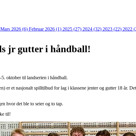
)
Mars 2026 (6)
Februar 2026 (1)
2025 (27)
2024 (32)
2023 (22)
2022 (
s jr gutter i håndball!
-5. oktober til landserien i håndball.
 er et nasjonalt spilltilbud for lag i klassene jenter og gutter 18 år. Det 
en hvor det ble to seier og to tap.
ke til!