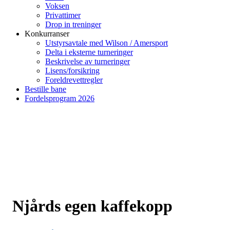
Voksen
Privattimer
Drop in treninger
Konkurranser
Utstyrsavtale med Wilson / Amersport
Delta i eksterne turneringer
Beskrivelse av turneringer
Lisens/forsikring
Foreldrevettregler
Bestille bane
Fordelsprogram 2026
Njårds egen kaffekopp