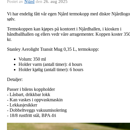
Postet av
Njård
den
26. aug 2025
Vi har endelig fått vår egen Njård termokopp med diskre Njårdlogo
sølv.
Termokoppen kan kjøpes på kontoret i Njårdhallen, i kiosken i
håndballhallen og ellers vedr våre arragementer. Koppen koster 35
kr.
Stanley Aerolight Transit Mug 0,35 L, termokopp:
Volum: 350 ml
Holder varm (antall timer): 4 hours
Holder kjølig (antall timer): 6 hours
Detaljer:
Passer i bilens koppholder
- Låsbart, drikkbar lokk
- Kan vaskes i oppvaskmaskin
- Lekkasjesikker
- Dobbeltveggs vakuumisolering
- 18/8 rustfritt stål, BPA-fri