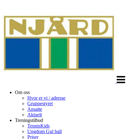
Veksle
navigasjon
Om oss
Hvor er vi / adresse
Gruppestyret
Ansatte
Aktuelt
Treningstilbud
TennisKids
Ungdom Gul ball
Priser