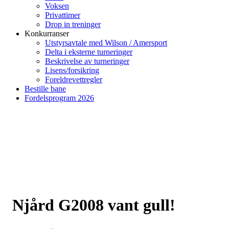
Voksen
Privattimer
Drop in treninger
Konkurranser
Utstyrsavtale med Wilson / Amersport
Delta i eksterne turneringer
Beskrivelse av turneringer
Lisens/forsikring
Foreldrevettregler
Bestille bane
Fordelsprogram 2026
Njård G2008 vant gull!