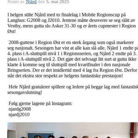
Postet av
Njård
den
5. mai 2025
I helgen stilte Njård med to finalelag i Mobile Regionscup på
Langhus: G2008 og J2010. Jentene måtte dessverre se seg slått av
Vestby, mens gutta slo Asker 31-30 og er årets cupmester i Region
Øst!
2008-guttene i Region Øst er en sterk årgang som også markerer
seg nasjonalt. Sesongen har vist at alle kan slå alle. Njård 1 endte p
4. plass i A-sluttspill nivå 1 i Regionsserien, og Njård 2 endte på 3.
plass i A-sluttspill nivå 2. Det gjør det selvsagt litt surt at gutta ikke
klarte å komme seg til sluttspill med kvartfinaler i den nasjonale
Bringserien. Der er det imidlertid med 4 lag fra Region Øst. Derfor
står det ekstra stor respekt av helgens fantastiske prestasjon!
Hele Njård gratulerer spillere og ledere på begge lag med fantastis
sesongavslutning!
Følg gjerne lagene på Instagram:
njardg2008
njardj2010