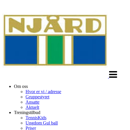
Veksle
navigasjon
Om oss
Hvor er vi / adresse
Gruppestyret
Ansatte
Aktuelt
Treningstilbud
TennisKids
Ungdom Gul ball
Priser