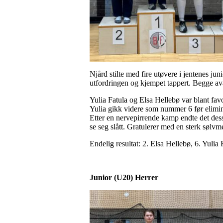
Njård stilte med fire utøvere i jentenes ju
utfordringen og kjempet tappert. Begge ava
Yulia Fatula og Elsa Hellebø var blant fav
Yulia gikk videre som nummer 6 før elimina
Etter en nervepirrende kamp endte det dessv
se seg slått. Gratulerer med en sterk sølvm
Endelig resultat: 2. Elsa Hellebø, 6. Yuli
Junior
(U20)
Herrer