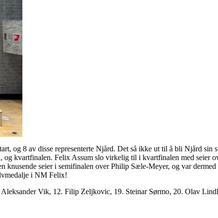
start, og 8 av disse representerte Njård. Det så ikke ut til å bli Njård sin 
en, og kvartfinalen. Felix Assum slo virkelig til i kvartfinalen med seie
n en knusende seier i semifinalen over Philip Sæle-Meyer, og var dermed 
ølvmedalje i NM Felix!
n Aleksander Vik, 12. Filip Zeljkovic, 19. Steinar Sørmo, 20. Olav Lin