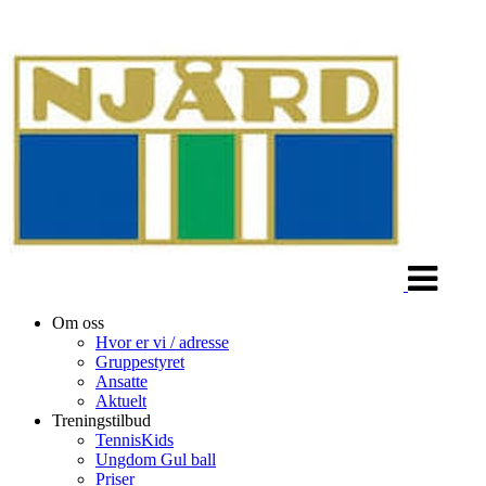
Veksle
navigasjon
Om oss
Hvor er vi / adresse
Gruppestyret
Ansatte
Aktuelt
Treningstilbud
TennisKids
Ungdom Gul ball
Priser