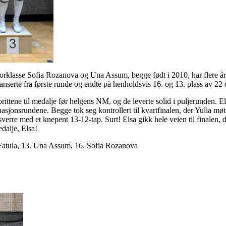
niorklasse Sofia Rozanova og Una Assum, begge født i 2010, har flere år 
nserte fra første runde og endte på henholdsvis 16. og 13. plass av 22 
orittene til medalje før helgens NM, og de leverte solid i puljerunden
sjonsrundene. Begge tok seg kontrollert til kvartfinalen, der Yulia mø
erre med et knepent 13-12-tap. Surt! Elsa gikk hele veien til finalen, d
edalje, Elsa!
a Fatula, 13. Una Assum, 16. Sofia Rozanova