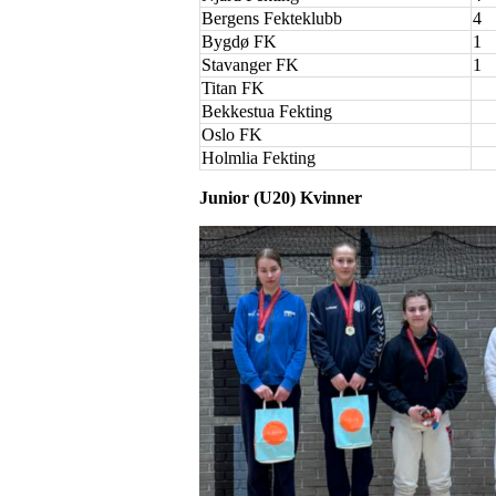
Bergens Fekteklubb
4
Bygdø FK
1
Stavanger FK
1
Titan FK
Bekkestua Fekting
Oslo FK
Holmlia Fekting
Junior
(U20)
Kvinner