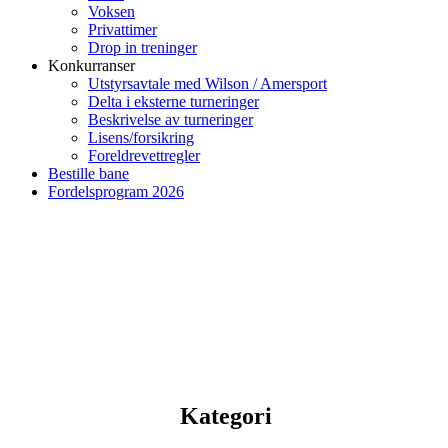
Voksen
Privattimer
Drop in treninger
Konkurranser
Utstyrsavtale med Wilson / Amersport
Delta i eksterne turneringer
Beskrivelse av turneringer
Lisens/forsikring
Foreldrevettregler
Bestille bane
Fordelsprogram 2026
Kategori