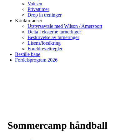
Voksen
Privattimer
Drop in treninger
Konkurranser
Utstyrsavtale med Wilson / Amersport
Delta i eksterne turneringer
Beskrivelse av turneringer
Lisens/forsikring
Foreldrevettregler
Bestille bane
Fordelsprogram 2026
Sommercamp håndball