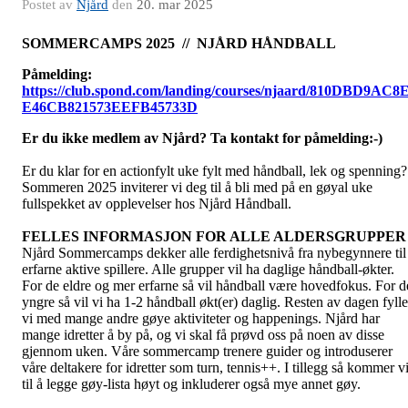
Postet av
Njård
den
20. mar 2025
SOMMERCAMPS 2025 // NJÅRD HÅNDBALL
Påmelding:
https://club.spond.com/landing/courses/njaard/810DBD9AC8
E46CB821573EEFB45733D
Er du ikke medlem av Njård? Ta kontakt for påmelding:-)
Er du klar for en actionfylt uke fylt med håndball, lek og spenning?
Sommeren 2025 inviterer vi deg til å bli med på en gøyal uke
fullspekket av opplevelser hos Njård Håndball.
FELLES INFORMASJON FOR ALLE ALDERSGRUPPER
Njård Sommercamps dekker alle ferdighetsnivå fra nybegynnere til
erfarne aktive spillere. Alle grupper vil ha daglige håndball-økter.
For de eldre og mer erfarne så vil håndball være hovedfokus. For d
yngre så vil vi ha 1-2 håndball økt(er) daglig. Resten av dagen fylle
vi med mange andre gøye aktiviteter og happenings. Njård har
mange idretter å by på, og vi skal få prøvd oss på noen av disse
gjennom uken. Våre sommercamp trenere guider og introduserer
våre deltakere for idretter som turn, tennis++. I tillegg så kommer v
til å legge gøy-lista høyt og inkluderer også mye annet gøy.