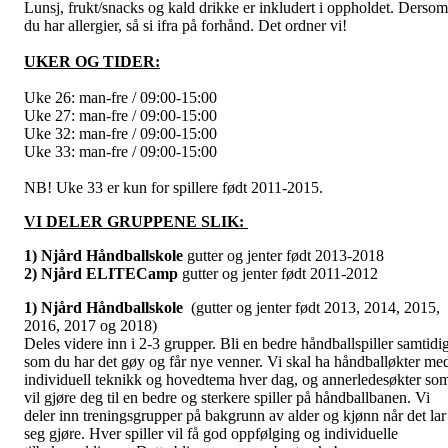
Lunsj, frukt/snacks og kald drikke er inkludert i oppholdet. Dersom
du har allergier, så si ifra på forhånd. Det ordner vi!
UKER OG TIDER:
Uke 26: man-fre / 09:00-15:00
Uke 27: man-fre / 09:00-15:00
Uke 32: man-fre / 09:00-15:00
Uke 33: man-fre / 09:00-15:00
NB! Uke 33 er kun for spillere født 2011-2015.
VI DELER GRUPPENE SLIK:
1) Njård Håndballskole
gutter og jenter født 2013-2018
2) Njård ELITECamp
gutter og jenter født 2011-2012
1) Njård Håndballskole
(gutter og jenter født 2013, 2014, 2015,
2016, 2017 og 2018)
Deles videre inn i 2-3 grupper. Bli en bedre håndballspiller samtidi
som du har det gøy og får nye venner. Vi skal ha håndballøkter me
individuell teknikk og hovedtema hver dag, og annerledesøkter so
vil gjøre deg til en bedre og sterkere spiller på håndballbanen. Vi
deler inn treningsgrupper på bakgrunn av alder og kjønn når det lar
seg gjøre. Hver spiller vil få god oppfølging og individuelle