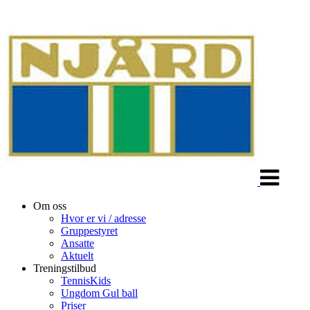
Veksle
navigasjon
Om oss
Hvor er vi / adresse
Gruppestyret
Ansatte
Aktuelt
Treningstilbud
TennisKids
Ungdom Gul ball
Priser