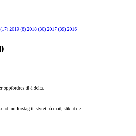
 (17)
2019 (8)
2018 (30)
2017 (39)
2016
0
 oppfordres til å delta.
nd inn forslag til styret på mail, slik at de