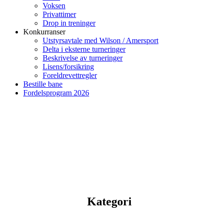
Voksen
Privattimer
Drop in treninger
Konkurranser
Utstyrsavtale med Wilson / Amersport
Delta i eksterne turneringer
Beskrivelse av turneringer
Lisens/forsikring
Foreldrevettregler
Bestille bane
Fordelsprogram 2026
Kategori