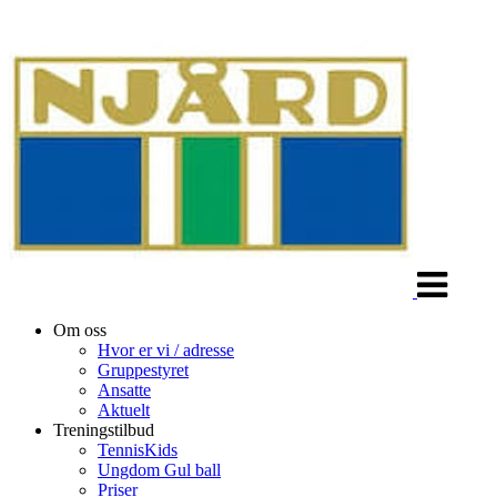
Veksle
navigasjon
Om oss
Hvor er vi / adresse
Gruppestyret
Ansatte
Aktuelt
Treningstilbud
TennisKids
Ungdom Gul ball
Priser