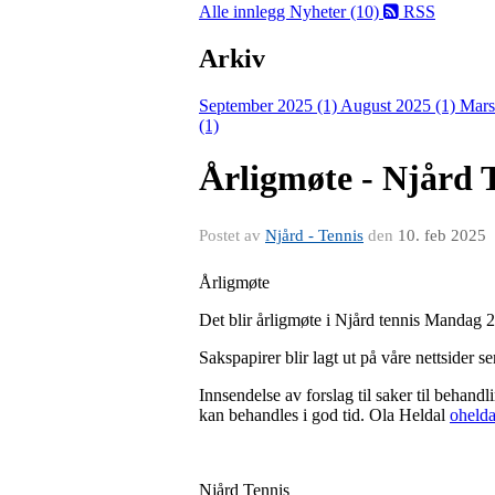
Alle innlegg
Nyheter (10)
RSS
Arkiv
September 2025 (1)
August 2025 (1)
Mars
(1)
Årligmøte - Njård 
Postet av
Njård - Tennis
den
10. feb 2025
Årligmøte
Det blir årligmøte i Njård tennis Mandag 2
Sakspapirer blir lagt ut på våre nettsider s
Innsendelse av forslag til saker til behandl
kan behandles i god tid. Ola Heldal
oheld
Njård Tennis