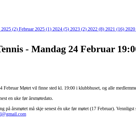
 2025 (2)
Februar 2025 (1)
2024 (5)
2023 (2)
2022 (8)
2021 (16)
2020
Tennis - Mandag 24 Februar 19:0
4 Februar Møtet vil finne sted kl. 19:00 i klubbhuset, og alle medlemmer
enest en uke før årsmøtedato.
ing på årsmøtet må skje senest én uke før møtet (17 Februar). Vennligst se
al@gmail.com