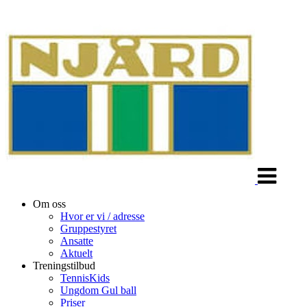
Veksle
navigasjon
Om oss
Hvor er vi / adresse
Gruppestyret
Ansatte
Aktuelt
Treningstilbud
TennisKids
Ungdom Gul ball
Priser