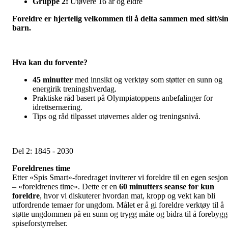
Gruppe 2:
Utøvere 16 år og eldre
Foreldre er hjertelig velkommen til å delta sammen med sitt/si
barn.
Hva kan du forvente?
45 minutter
med innsikt og verktøy som støtter en sunn og
energirik treningshverdag.
Praktiske råd basert på Olympiatoppens anbefalinger for
idrettsernæring.
Tips og råd tilpasset utøvernes alder og treningsnivå.
Del 2: 1845 - 2030
Foreldrenes time
Etter «Spis Smart»-foredraget inviterer vi foreldre til en egen sesjon
– «foreldrenes time». Dette er en
60 minutters seanse for kun
foreldre
, hvor vi diskuterer hvordan mat, kropp og vekt kan bli
utfordrende temaer for ungdom. Målet er å gi foreldre verktøy til å
støtte ungdommen på en sunn og trygg måte og bidra til å forebygg
spiseforstyrrelser.