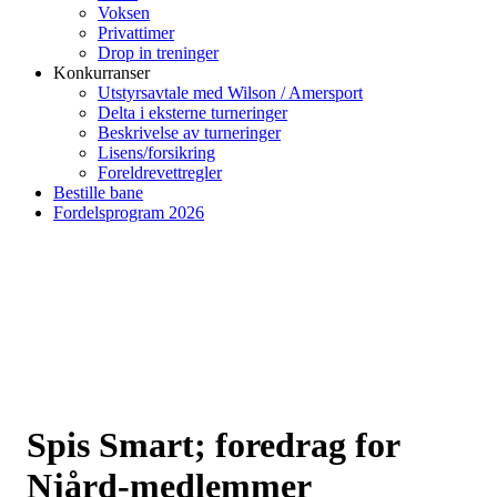
Voksen
Privattimer
Drop in treninger
Konkurranser
Utstyrsavtale med Wilson / Amersport
Delta i eksterne turneringer
Beskrivelse av turneringer
Lisens/forsikring
Foreldrevettregler
Bestille bane
Fordelsprogram 2026
Spis Smart; foredrag for
Njård-medlemmer