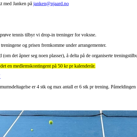
akt med Janken på
janken@njaard.no
å prøve tennis tilbyr vi drop-in treninger for voksne.
vil treningene og prisen fremkomme under arrangementer.
d (om det åpner seg noen plasser), å delta på de organiserte treningstil
 det en medlemskontingent på 50 kr pr kalenderår.
N
imumsdeltagelse er 4 stk og max antall er 6 stk pr trening. Påmeldingen