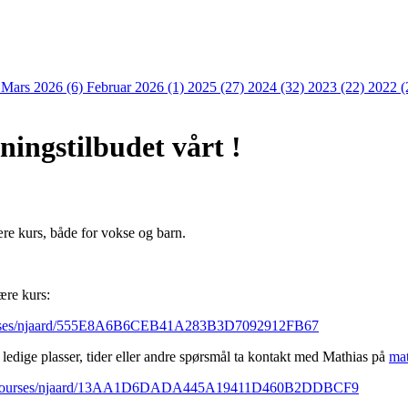
)
Mars 2026 (6)
Februar 2026 (1)
2025 (27)
2024 (32)
2023 (22)
2022 (
ingstilbudet vårt !
nære kurs, både for vokse og barn.
nære kurs:
/courses/njaard/555E8A6B6CEB41A283B3D7092912FB67
ledige plasser, tider eller andre spørsmål ta kontakt med Mathias på
ma
ding/courses/njaard/13AA1D6DADA445A19411D460B2DDBCF9