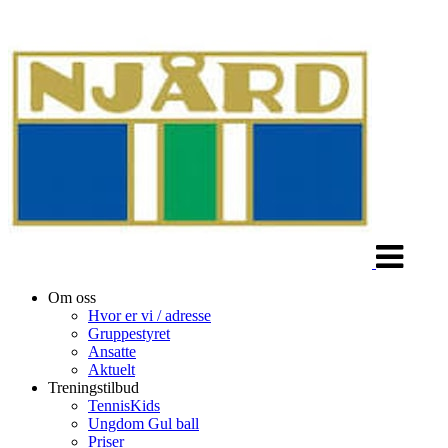
Veksle
navigasjon
Om oss
Hvor er vi / adresse
Gruppestyret
Ansatte
Aktuelt
Treningstilbud
TennisKids
Ungdom Gul ball
Priser