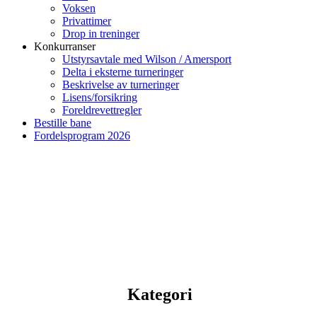
Voksen
Privattimer
Drop in treninger
Konkurranser
Utstyrsavtale med Wilson / Amersport
Delta i eksterne turneringer
Beskrivelse av turneringer
Lisens/forsikring
Foreldrevettregler
Bestille bane
Fordelsprogram 2026
Kategori