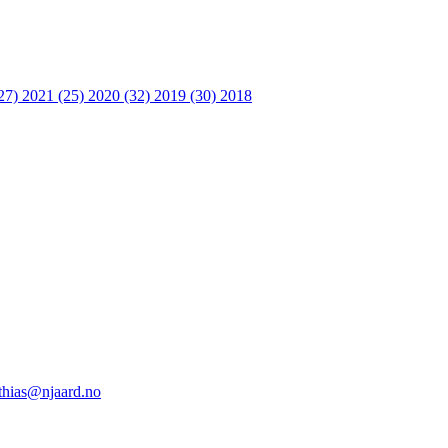
27)
2021 (25)
2020 (32)
2019 (30)
2018
thias@njaard.no