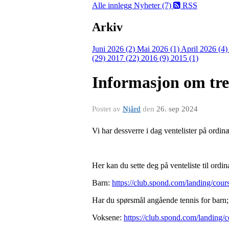
Alle innlegg
Nyheter (7)
RSS
Arkiv
Juni 2026 (2)
Mai 2026 (1)
April 2026 (4
(29)
2017 (22)
2016 (9)
2015 (1)
Informasjon om tren
Postet av
Njård
den
26. sep 2024
Vi har dessverre i dag ventelister på ordi
Her kan du sette deg på venteliste til ordi
Barn:
https://club.spond.com/landing
Har du spørsmål angående tennis for barn; 
Voksene:
https://club.spond.com/lan