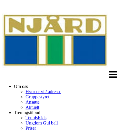
Veksle
navigasjon
Om oss
Hvor er vi / adresse
Gruppestyret
Ansatte
Aktuelt
Treningstilbud
TennisKids
Ungdom Gul ball
Priser