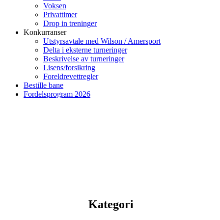
Voksen
Privattimer
Drop in treninger
Konkurranser
Utstyrsavtale med Wilson / Amersport
Delta i eksterne turneringer
Beskrivelse av turneringer
Lisens/forsikring
Foreldrevettregler
Bestille bane
Fordelsprogram 2026
Kategori