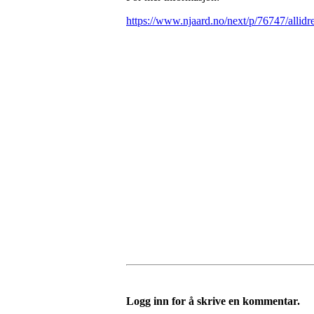
https://www.njaard.no/next/p/76747/allidre
Logg inn for å skrive en kommentar.