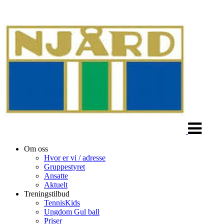
Veksle
navigasjon
Om oss
Hvor er vi / adresse
Gruppestyret
Ansatte
Aktuelt
Treningstilbud
TennisKids
Ungdom Gul ball
Priser