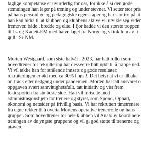
faglige kompetanse er uvurderlig for oss, for ikke å si den gode
stemningen han lager på trening og under stevner. Vi setter stor pris
på hans personlige og pedagogiske egenskaper og har stor tro på at
han kan bidra til at klubben og klubbens aktive vil utvikle seg vider
fremover, både i bredde og elite. I fjor hadde vi den største troppen
til Jr- og Kadett-EM med halve laget fra Norge og vi tok fem av ti
gull i Sr-NM.
Morten Westgaard, som siste halvår i 2023, har hatt rollen som
hovedtrener for rekruttering har dessverre blitt nødt til å trappe ned.
Vi vil takke han for strålende innsats og gode resultater;
rekrutteringen er økt med ca 30% i høst!. Det betyr at vi er tilbake
on-track etter nedgang under pandemien. Morten har tatt ansvaret 
oppgaven svært samvittighetsfullt, tatt initiativ og vist frem
fektesporten fra sin beste side. Han vil fortsette med
administrasjonshjelp for trenere og styret, som Spond, Ophart,
økonomi og nettsider på frivillig basis. Vi har rekruttert timetrenere
fra egne rekker til å overta Mortens operative trenerrolle og hans
grupper. Som hovedtrener for hele klubben vil Anatoliy koordinere
treningen av de yngste gruppene og vil gi god støtte til trenerne og
utøvere.