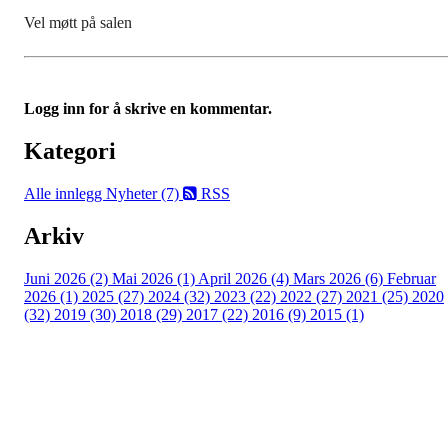
Vel møtt på salen
Logg inn for å skrive en kommentar.
Kategori
Alle innlegg
Nyheter (7)
RSS
Arkiv
Juni 2026 (2)
Mai 2026 (1)
April 2026 (4)
Mars 2026 (6)
Februar
2026 (1)
2025 (27)
2024 (32)
2023 (22)
2022 (27)
2021 (25)
2020
(32)
2019 (30)
2018 (29)
2017 (22)
2016 (9)
2015 (1)