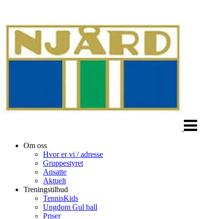
Veksle
navigasjon
Om oss
Hvor er vi / adresse
Gruppestyret
Ansatte
Aktuelt
Treningstilbud
TennisKids
Ungdom Gul ball
Priser