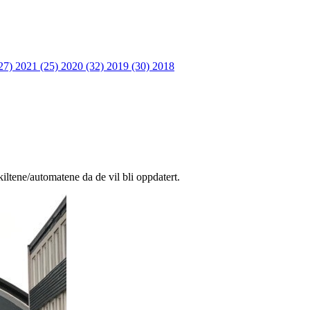
27)
2021 (25)
2020 (32)
2019 (30)
2018
ltene/automatene da de vil bli oppdatert.