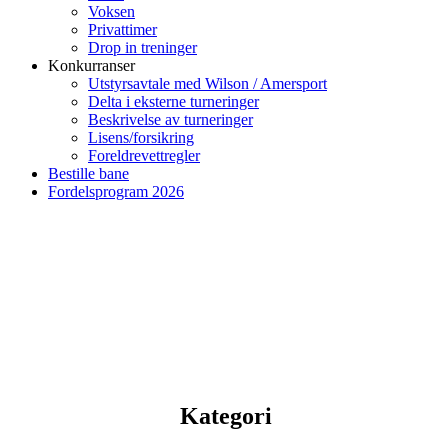
Voksen
Privattimer
Drop in treninger
Konkurranser
Utstyrsavtale med Wilson / Amersport
Delta i eksterne turneringer
Beskrivelse av turneringer
Lisens/forsikring
Foreldrevettregler
Bestille bane
Fordelsprogram 2026
Kategori